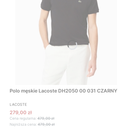
Polo męskie Lacoste DH2050 00 031 CZARNY
PRODUCENT
LACOSTE
Cena promocyjna
279,00 zł
Cena regularna:
479,00 zł
Najniższa cena:
479,00 zł