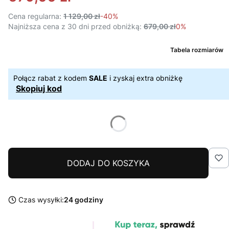
Cena regularna:
1 129,00 zł
-40%
Najniższa cena z 30 dni przed obniżką:
679,00 zł
0%
Tabela rozmiarów
Połącz rabat z kodem
SALE
i zyskaj extra obniżkę
Skopiuj kod
DODAJ DO KOSZYKA
Czas wysyłki:
24 godziny