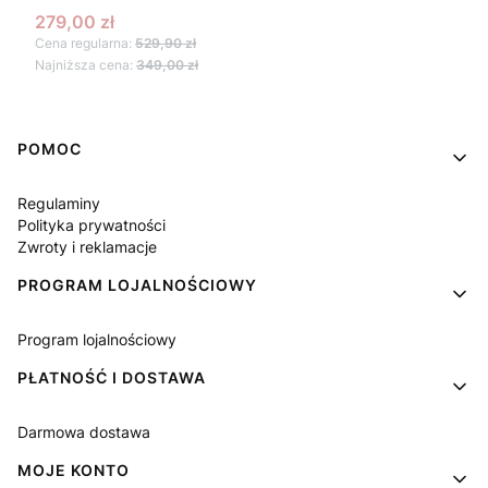
Cena promocyjna
279,00 zł
Cena regularna:
529,90 zł
Najniższa cena:
349,00 zł
Linki w stopce
POMOC
Regulaminy
Polityka prywatności
Zwroty i reklamacje
PROGRAM LOJALNOŚCIOWY
Program lojalnościowy
PŁATNOŚĆ I DOSTAWA
Darmowa dostawa
MOJE KONTO