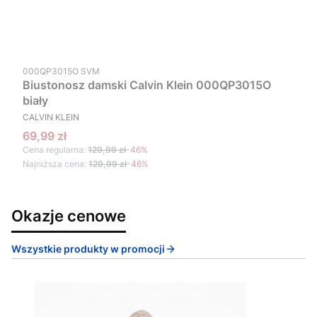
Kod produktu
000QP3015O SVM
Biustonosz damski Calvin Klein 000QP3015O
biały
PRODUCENT
CALVIN KLEIN
Cena promocyjna
69,99 zł
Cena regularna:
129,99 zł
-46%
Najniższa cena:
129,99 zł
-46%
Okazje cenowe
Wszystkie produkty w promocji