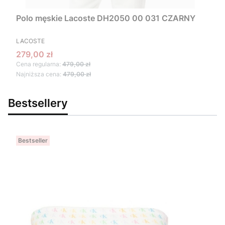
Polo męskie Lacoste DH2050 00 031 CZARNY
PRODUCENT
LACOSTE
Cena promocyjna
279,00 zł
Cena regularna:
479,00 zł
Najniższa cena:
479,00 zł
Bestsellery
Bestseller