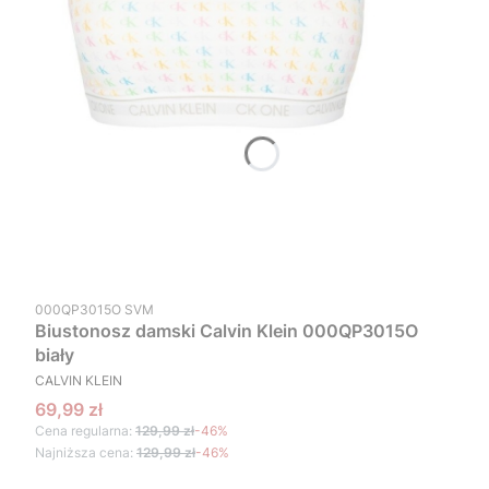
Kod produktu
000QP3015O SVM
Biustonosz damski Calvin Klein 000QP3015O
biały
PRODUCENT
CALVIN KLEIN
Cena promocyjna
69,99 zł
Cena regularna:
129,99 zł
-46%
Najniższa cena:
129,99 zł
-46%