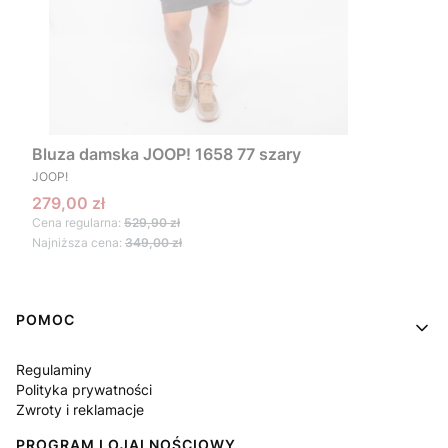
Bluza damska JOOP! 1658 77 szary
PRODUCENT
JOOP!
Cena promocyjna
279,00 zł
Cena regularna:
529,90 zł
Najniższa cena:
349,00 zł
Linki w stopce
POMOC
Regulaminy
Polityka prywatności
Zwroty i reklamacje
PROGRAM LOJALNOŚCIOWY