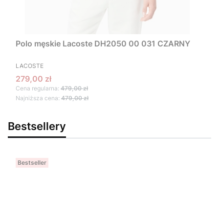
Polo męskie Lacoste DH2050 00 031 CZARNY
PRODUCENT
LACOSTE
Cena promocyjna
279,00 zł
Cena regularna:
479,00 zł
Najniższa cena:
479,00 zł
Bestsellery
Bestseller