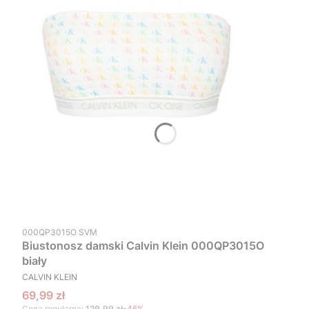
Kod produktu
000QP3015O SVM
Biustonosz damski Calvin Klein 000QP3015O
biały
PRODUCENT
CALVIN KLEIN
Cena promocyjna
69,99 zł
Cena regularna:
129,99 zł
-46%