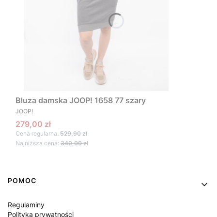
Bluza damska JOOP! 1658 77 szary
PRODUCENT
JOOP!
Cena promocyjna
279,00 zł
Cena regularna:
529,90 zł
Najniższa cena:
349,00 zł
Linki w stopce
POMOC
Regulaminy
Polityka prywatności