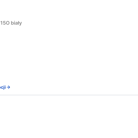
15O biały
cji