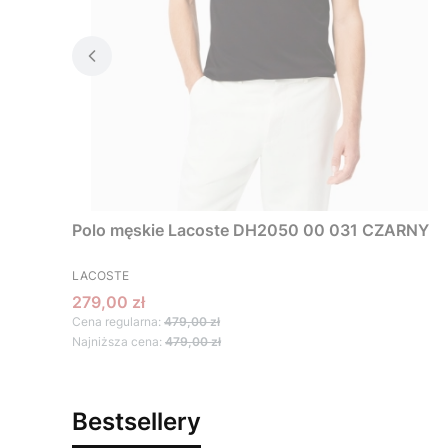
Polo męskie Lacoste DH2050 00 031 CZARNY
PRODUCENT
LACOSTE
Cena promocyjna
279,00 zł
Cena regularna:
479,00 zł
Najniższa cena:
479,00 zł
Bestsellery