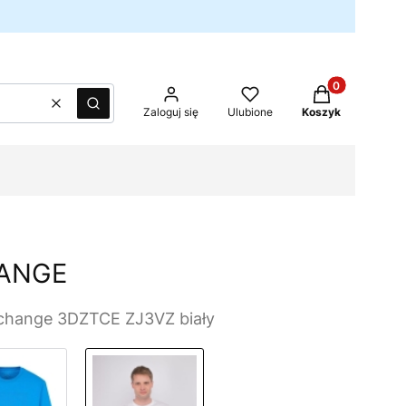
Produkty w kos
Wyczyść
Szukaj
Zaloguj się
Ulubione
Koszyk
ANGE
xchange 3DZTCE ZJ3VZ biały