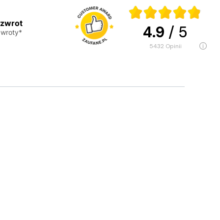
 zwrot
4.9
/ 5
wroty*
5432
opinii