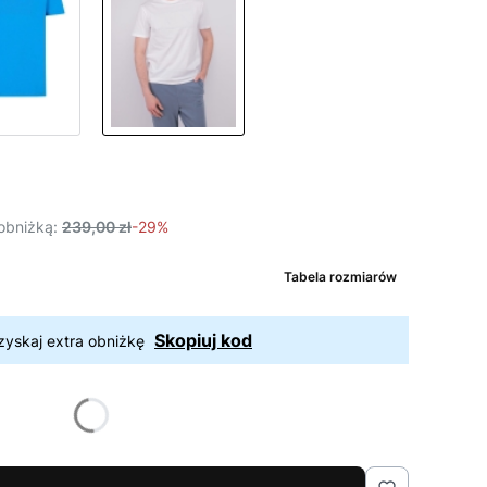
obniżką:
239,00 zł
-29%
Tabela rozmiarów
Skopiuj kod
zyskaj extra obniżkę