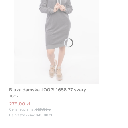
Bluza damska JOOP! 1658 77 szary
PRODUCENT
JOOP!
Cena promocyjna
279,00 zł
Cena regularna:
529,90 zł
Najniższa cena:
349,00 zł