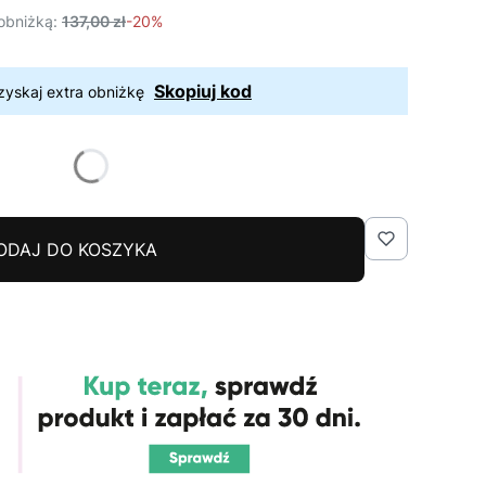
obniżką:
137,00 zł
-20%
Skopiuj kod
zyskaj extra obniżkę
ODAJ DO KOSZYKA