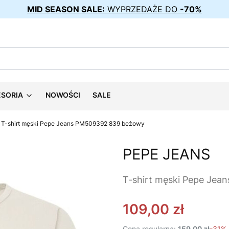
MID SEASON SALE:
WYPRZEDAŻE DO
-70%
ESORIA
NOWOŚCI
SALE
T-shirt męski Pepe Jeans PM509392 839 beżowy
PEPE JEANS
T-shirt męski Pepe Je
109,00 zł
Cena regularna:
159,00 zł
-31%