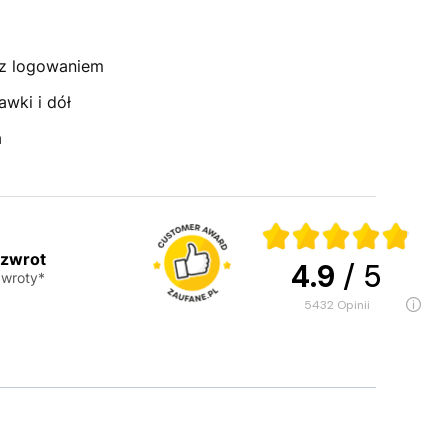
 z logowaniem
awki i dół
a
 zwrot
4.9
/ 5
wroty*
5432
opinii