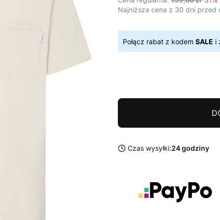
Najniższa cena z 30 dni przed 
Połącz rabat z kodem
SALE
i 
D
Czas wysyłki:
24 godziny