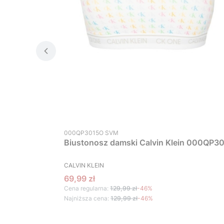
Kod produktu
000QP3015O SVM
Biustonosz damski Calvin Klein 000QP30
PRODUCENT
CALVIN KLEIN
Cena promocyjna
69,99 zł
Cena regularna:
129,99 zł
-46%
Najniższa cena:
129,99 zł
-46%