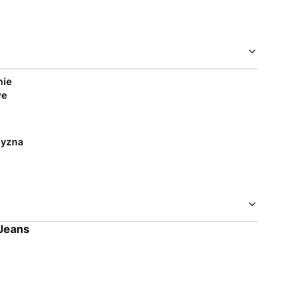
nie
we
yzna
 Jeans