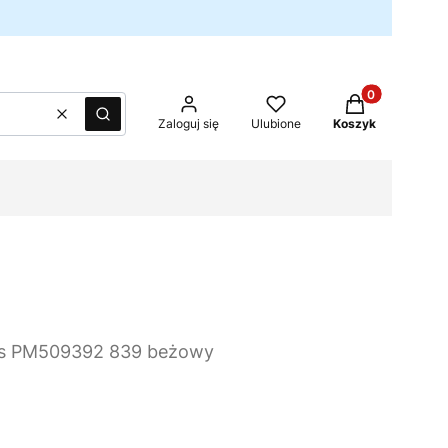
Produkty w kos
Wyczyść
Szukaj
Zaloguj się
Ulubione
Koszyk
ans PM509392 839 beżowy