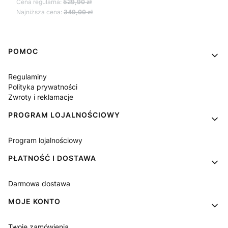
Cena regularna:
529,90 zł
Najniższa cena:
349,00 zł
Linki w stopce
POMOC
Regulaminy
Polityka prywatności
Zwroty i reklamacje
PROGRAM LOJALNOŚCIOWY
Program lojalnościowy
PŁATNOŚĆ I DOSTAWA
Darmowa dostawa
MOJE KONTO
Twoje zamówienia