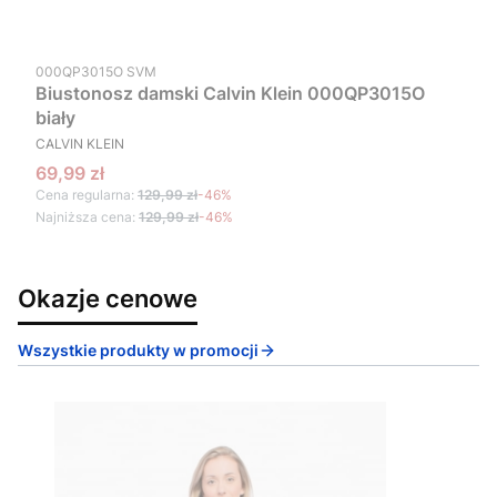
Kod produktu
000QP3015O SVM
Biustonosz damski Calvin Klein 000QP3015O
biały
PRODUCENT
CALVIN KLEIN
Cena promocyjna
69,99 zł
Cena regularna:
129,99 zł
-46%
Najniższa cena:
129,99 zł
-46%
Okazje cenowe
Wszystkie produkty w promocji