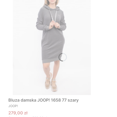
Bluza damska JOOP! 1658 77 szary
PRODUCENT
JOOP!
Cena promocyjna
279,00 zł