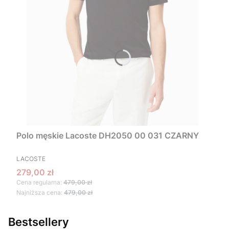
Polo męskie Lacoste DH2050 00 031 CZARNY
PRODUCENT
LACOSTE
Cena promocyjna
279,00 zł
Cena regularna:
479,00 zł
Najniższa cena:
479,00 zł
Bestsellery