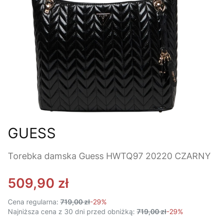
GUESS
Torebka damska Guess HWTQ97 20220 CZARNY
509,90 zł
Cena regularna:
719,00 zł
-29%
Najniższa cena z 30 dni przed obniżką:
719,00 zł
-29%