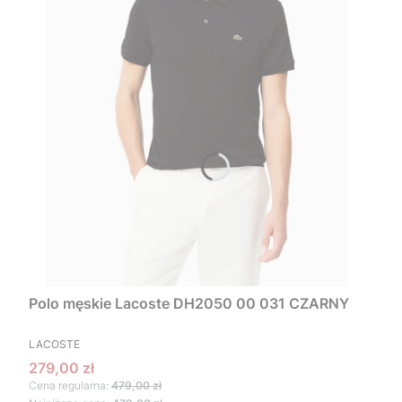
Polo męskie Lacoste DH2050 00 031 CZARNY
PRODUCENT
LACOSTE
Cena promocyjna
279,00 zł
Cena regularna:
479,00 zł