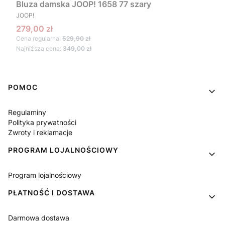
Bluza damska JOOP! 1658 77 szary
PRODUCENT
JOOP!
Cena promocyjna
279,00 zł
Cena regularna:
529,90 zł
Najniższa cena:
349,00 zł
Linki w stopce
POMOC
Regulaminy
Polityka prywatności
Zwroty i reklamacje
PROGRAM LOJALNOŚCIOWY
Program lojalnościowy
PŁATNOŚĆ I DOSTAWA
Darmowa dostawa