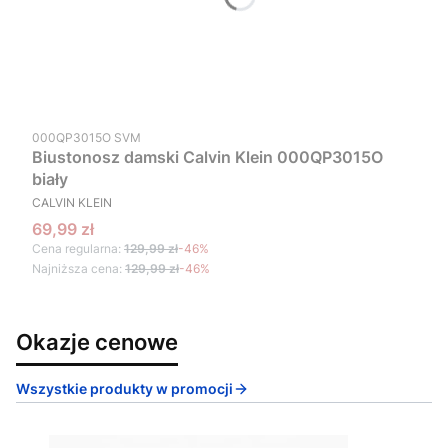
Kod produktu
000QP3015O SVM
Biustonosz damski Calvin Klein 000QP3015O
biały
PRODUCENT
CALVIN KLEIN
Cena promocyjna
69,99 zł
Cena regularna:
129,99 zł
-46%
Najniższa cena:
129,99 zł
-46%
Okazje cenowe
Wszystkie produkty w promocji