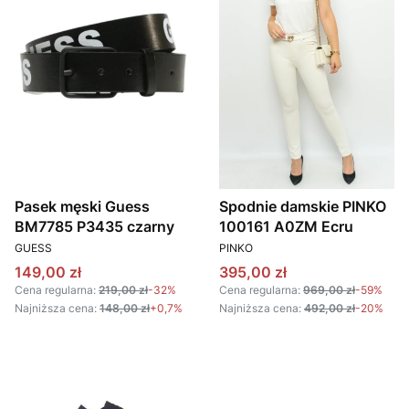
Pasek męski Guess
Spodnie damskie PINKO
BM7785 P3435 czarny
100161 A0ZM Ecru
PRODUCENT
PRODUCENT
GUESS
PINKO
Cena promocyjna
Cena promocyjna
149,00 zł
395,00 zł
Cena regularna:
219,00 zł
-32%
Cena regularna:
969,00 zł
-59%
Najniższa cena:
148,00 zł
+0,7%
Najniższa cena:
492,00 zł
-20%