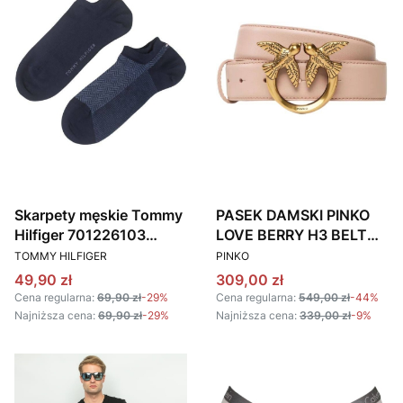
Skarpety męskie Tommy
PASEK DAMSKI PINKO
Hilfiger 701226103
LOVE BERRY H3 BELT
PRODUCENT
PRODUCENT
granatowy (2 PACK)
100125 A0F1 PUDROWY
TOMMY HILFIGER
PINKO
RÓŻ
Cena promocyjna
Cena promocyjna
49,90 zł
309,00 zł
Cena regularna:
69,90 zł
-29%
Cena regularna:
549,00 zł
-44%
Najniższa cena:
69,90 zł
-29%
Najniższa cena:
339,00 zł
-9%