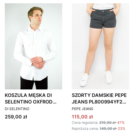
KOSZULA MĘSKA DI
SZORTY DAMSKIE PEPE
SELENTINO OXFROD
JEANS PL800994YF2
PRODUCENT
PRODUCENT
SLIM FIT
GRAFITOWE
DI SELENTINO
PEPE JEANS
Cena
Cena promocyjna
259,00 zł
115,00 zł
Cena regularna:
219,00 zł
-47%
Najniższa cena:
149,00 zł
-23%