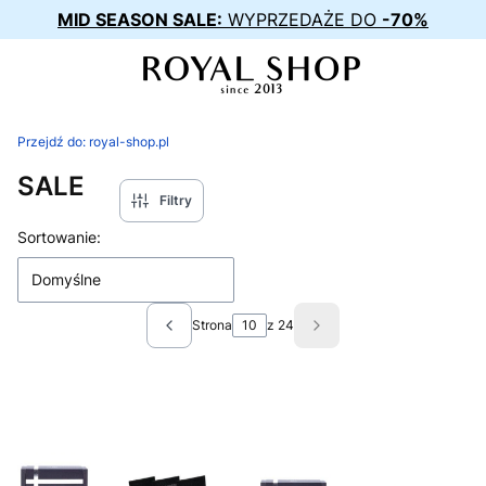
MID SEASON SALE:
WYPRZEDAŻE DO
-70%
Przejdź do:
royal-shop.pl
SALE
Filtry
Lista produktów
Sortowanie:
Domyślne
Strona
z 24
Poprzednie produkty
Następne produkty