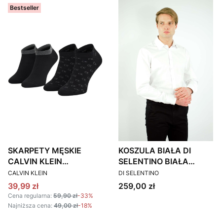
Bestseller
SKARPETY MĘSKIE
KOSZULA BIAŁA DI
CALVIN KLEIN
SELENTINO BIAŁA
PRODUCENT
PRODUCENT
701218715 CZARNE 2
CLASSIC FIT
CALVIN KLEIN
DI SELENTINO
PACK
Cena promocyjna
Cena
39,99 zł
259,00 zł
Cena regularna:
59,90 zł
-33%
Najniższa cena:
49,00 zł
-18%