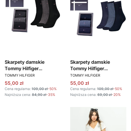
Skarpety damskie
Skarpety damskie
Tommy Hilfiger
Tommy Hilfiger
PRODUCENT
PRODUCENT
701224920 czarny (3
701224920 granatowy
TOMMY HILFIGER
TOMMY HILFIGER
PACK)
(3 PACK)
Cena promocyjna
Cena promocyjna
55,00 zł
55,00 zł
Cena regularna:
109,00 zł
-50%
Cena regularna:
109,00 zł
-50%
Najniższa cena:
84,90 zł
-35%
Najniższa cena:
69,00 zł
-20%