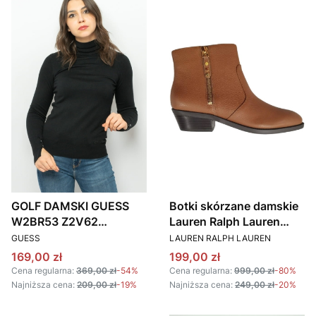
GOLF DAMSKI GUESS
Botki skórzane damskie
W2BR53 Z2V62
Lauren Ralph Lauren
PRODUCENT
PRODUCENT
CZARNY
802796914002 brązowy
GUESS
LAUREN RALPH LAUREN
Cena promocyjna
Cena promocyjna
169,00 zł
199,00 zł
Cena regularna:
369,00 zł
-54%
Cena regularna:
999,00 zł
-80%
Najniższa cena:
209,00 zł
-19%
Najniższa cena:
249,00 zł
-20%