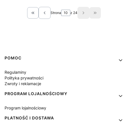
Strona
z 24
Wróć do pierwszej strony z produktami
Przejdź do ostat
Linki w stopce
POMOC
Regulaminy
Polityka prywatności
Zwroty i reklamacje
PROGRAM LOJALNOŚCIOWY
Program lojalnościowy
PŁATNOŚĆ I DOSTAWA