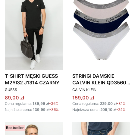
T-SHIRT MĘSKI GUESS
STRINGI DAMSKIE
M2YI32 J1314 CZARNY
CALVIN KLEIN QD3560E
PRODUCENT
PRODUCENT
KOLOROWE 3 PACK
GUESS
CALVIN KLEIN
Cena promocyjna
Cena promocyjna
89,00 zł
159,00 zł
Cena regularna:
139,99 zł
-36%
Cena regularna:
229,00 zł
-31%
Najniższa cena:
139,99 zł
-36%
Najniższa cena:
209,10 zł
-24%
Bestseller