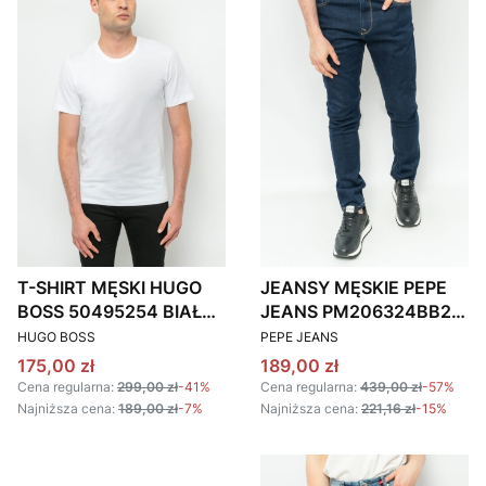
T-SHIRT MĘSKI HUGO
JEANSY MĘSKIE PEPE
BOSS 50495254 BIAŁY
JEANS PM206324BB22
PRODUCENT
PRODUCENT
3 PACK
CIEMNOGRANATOWE
HUGO BOSS
PEPE JEANS
Cena promocyjna
Cena promocyjna
175,00 zł
189,00 zł
Cena regularna:
299,00 zł
-41%
Cena regularna:
439,00 zł
-57%
Najniższa cena:
189,00 zł
-7%
Najniższa cena:
221,16 zł
-15%