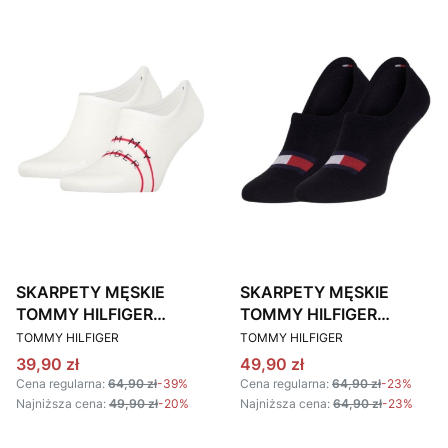
SKARPETY MĘSKIE
SKARPETY MĘSKIE
TOMMY HILFIGER
TOMMY HILFIGER
PRODUCENT
PRODUCENT
701222189 BIAŁE 2
701223928 CZARNE 2
TOMMY HILFIGER
TOMMY HILFIGER
PACK
PACK
Cena promocyjna
Cena promocyjna
39,90 zł
49,90 zł
Cena regularna:
64,90 zł
-39%
Cena regularna:
64,90 zł
-23%
Najniższa cena:
49,90 zł
-20%
Najniższa cena:
64,90 zł
-23%