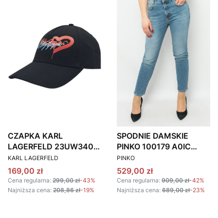
CZAPKA KARL
SPODNIE DAMSKIE
LAGERFELD 23UW3408
PINKO 100179 A0IC
PRODUCENT
PRODUCENT
CZARNA
JASNONIEBIESKIE
KARL LAGERFELD
PINKO
Cena promocyjna
Cena promocyjna
169,00 zł
529,00 zł
Cena regularna:
299,00 zł
-43%
Cena regularna:
909,00 zł
-42%
Najniższa cena:
208,86 zł
-19%
Najniższa cena:
689,00 zł
-23%