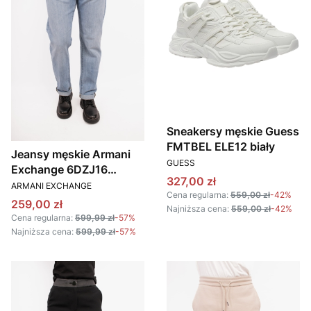
Sneakersy męskie Guess
FMTBEL ELE12 biały
Jeansy męskie Armani
PRODUCENT
GUESS
Exchange 6DZJ16
Cena promocyjna
327,00 zł
PRODUCENT
Z1ZWZ niebieski
ARMANI EXCHANGE
Cena regularna:
559,00 zł
-42%
Cena promocyjna
259,00 zł
Najniższa cena:
559,00 zł
-42%
Cena regularna:
599,99 zł
-57%
Najniższa cena:
599,99 zł
-57%