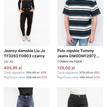
Jeansy damskie Liu Jo
Polo męskie Tommy
TF3263 F0903 czarny
Jeans DM0DM12972
PRODUCENT
PRODUCENT
kolorowy
LIU JO
TOMMY HILFIGER
Cena promocyjna
Cena promocyjna
405,95 zł
129,00 zł
Cena regularna:
799,00 zł
-49%
Cena regularna:
379,99 zł
-66%
Najniższa cena:
325,00 zł
+25%
Najniższa cena:
199,99 zł
-35%