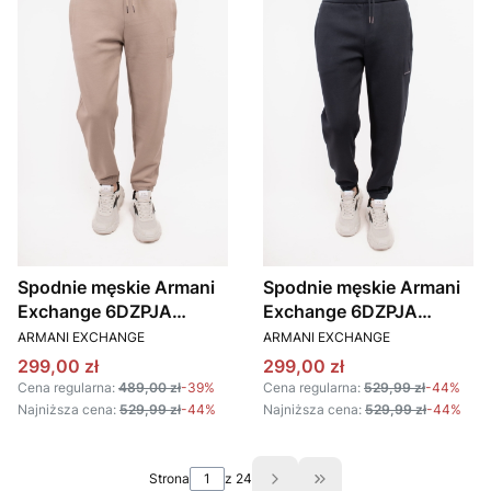
Spodnie męskie Armani
Spodnie męskie Armani
Exchange 6DZPJA
Exchange 6DZPJA
PRODUCENT
PRODUCENT
ZJNKZ beżowy
ZJNKZ granatowy
ARMANI EXCHANGE
ARMANI EXCHANGE
Cena promocyjna
Cena promocyjna
299,00 zł
299,00 zł
Cena regularna:
489,00 zł
-39%
Cena regularna:
529,99 zł
-44%
Najniższa cena:
529,99 zł
-44%
Najniższa cena:
529,99 zł
-44%
Strona
z 24
Przejdź do ostatniej s