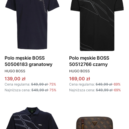
Polo męskie BOSS
Polo męskie BOSS
50506183 granatowy
50512766 czarny
PRODUCENT
PRODUCENT
HUGO BOSS
HUGO BOSS
Cena promocyjna
Cena promocyjna
139,00 zł
169,00 zł
Cena regularna:
549,99 zł
-75%
Cena regularna:
549,99 zł
-69%
Najniższa cena:
549,99 zł
-75%
Najniższa cena:
549,99 zł
-69%