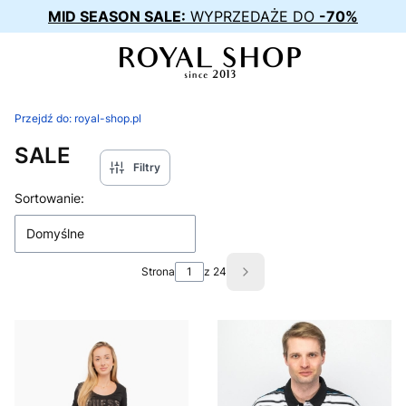
MID SEASON SALE:
WYPRZEDAŻE DO
-70%
Przejdź do:
royal-shop.pl
SALE
Filtry
Lista produktów
Sortowanie:
Domyślne
Strona
z 24
Następne produkty