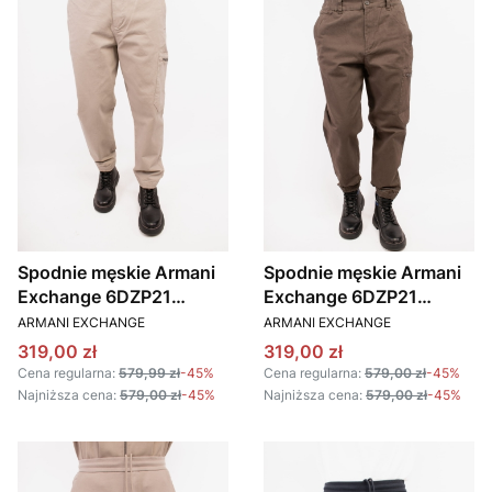
Spodnie męskie Armani
Spodnie męskie Armani
Exchange 6DZP21
Exchange 6DZP21
PRODUCENT
PRODUCENT
ZN5AZ beżowy
ZN5AZ oliwkowy
ARMANI EXCHANGE
ARMANI EXCHANGE
Cena promocyjna
Cena promocyjna
319,00 zł
319,00 zł
Cena regularna:
579,99 zł
-45%
Cena regularna:
579,00 zł
-45%
Najniższa cena:
579,00 zł
-45%
Najniższa cena:
579,00 zł
-45%