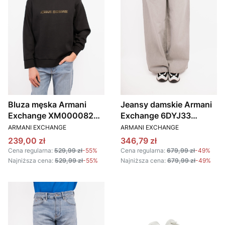
Bluza męska Armani
Jeansy damskie Armani
Exchange XM000082
Exchange 6DYJ33
PRODUCENT
PRODUCENT
AF10818 czarny
Y19AZ szary
ARMANI EXCHANGE
ARMANI EXCHANGE
Cena promocyjna
Cena promocyjna
239,00 zł
346,79 zł
Cena regularna:
529,99 zł
-55%
Cena regularna:
679,99 zł
-49%
Najniższa cena:
529,99 zł
-55%
Najniższa cena:
679,99 zł
-49%