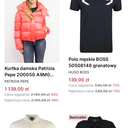
Polo męskie BOSS
50506148 granatowy
Kurtka damska Patrizia
PRODUCENT
HUGO BOSS
Pepe 2O0050 A9M0
Cena promocyjna
139,00 zł
PRODUCENT
Koralowy
PATRIZIA PEPE
Cena regularna:
549,99 zł
-75%
Cena promocyjna
1 139,00 zł
Najniższa cena:
549,99 zł
-75%
Cena regularna:
2 189,99 zł
-48%
Najniższa cena:
2 189,99 zł
-48%
Bestseller