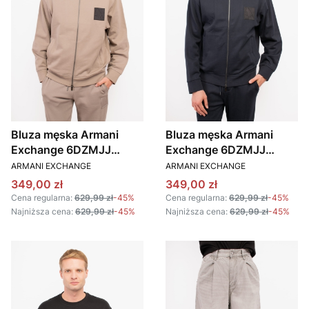
Bluza męska Armani
Bluza męska Armani
Exchange 6DZMJJ
Exchange 6DZMJJ
PRODUCENT
PRODUCENT
ZJ4XZ beżowy
ZJ4XZ granatowy
ARMANI EXCHANGE
ARMANI EXCHANGE
Cena promocyjna
Cena promocyjna
349,00 zł
349,00 zł
Cena regularna:
629,99 zł
-45%
Cena regularna:
629,99 zł
-45%
Najniższa cena:
629,99 zł
-45%
Najniższa cena:
629,99 zł
-45%