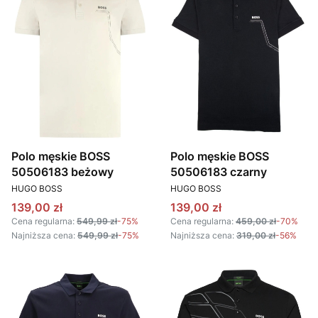
Polo męskie BOSS
Polo męskie BOSS
50506183 beżowy
50506183 czarny
PRODUCENT
PRODUCENT
HUGO BOSS
HUGO BOSS
Cena promocyjna
Cena promocyjna
139,00 zł
139,00 zł
Cena regularna:
549,99 zł
-75%
Cena regularna:
459,00 zł
-70%
Najniższa cena:
549,99 zł
-75%
Najniższa cena:
319,00 zł
-56%