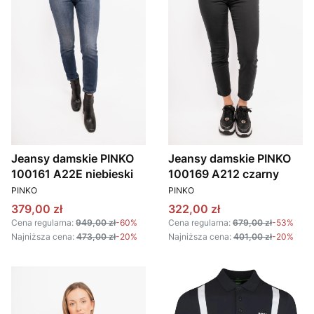
Jeansy damskie PINKO
Jeansy damskie PINKO
100161 A22E niebieski
100169 A212 czarny
PRODUCENT
PRODUCENT
PINKO
PINKO
Cena promocyjna
Cena promocyjna
379,00 zł
322,00 zł
Cena regularna:
949,00 zł
-60%
Cena regularna:
679,00 zł
-53%
Najniższa cena:
473,00 zł
-20%
Najniższa cena:
401,00 zł
-20%