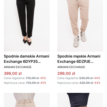
Spodnie damskie Armani
Spodnie męskie Armani
Exchange 6DYP35
Exchange 6DZPJE
PRODUCENT
PRODUCENT
YN5YZ czarny
ZJ4XZ 17AB beżowy
ARMANI EXCHANGE
ARMANI EXCHANGE
Cena promocyjna
Cena promocyjna
399,00 zł
299,00 zł
Cena regularna:
719,99 zł
-45%
Cena regularna:
529,99 zł
-44%
Najniższa cena:
719,99 zł
-45%
Najniższa cena:
529,99 zł
-44%