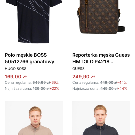
Polo męskie BOSS
Reporterka męska Guess
50512766 granatowy
HMTOLO P4218
PRODUCENT
PRODUCENT
brązowy
HUGO BOSS
GUESS
Cena promocyjna
Cena promocyjna
169,00 zł
249,90 zł
Cena regularna:
549,99 zł
-69%
Cena regularna:
449,00 zł
-44%
Najniższa cena:
139,00 zł
+22%
Najniższa cena:
449,00 zł
-44%