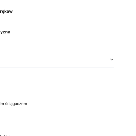
 rękaw
yzna
im ściągaczem