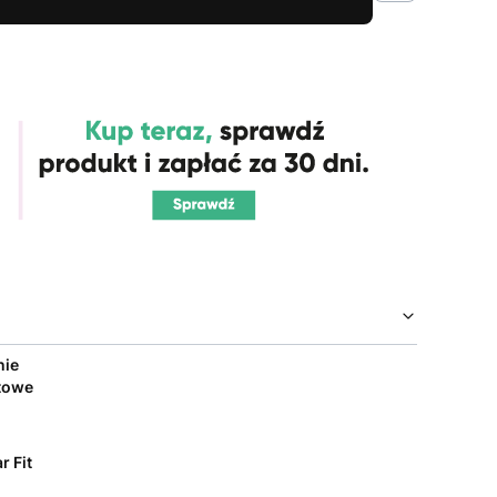
nie
towe
r Fit