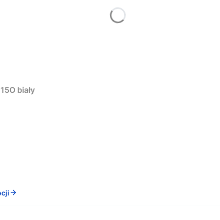
15O biały
cji