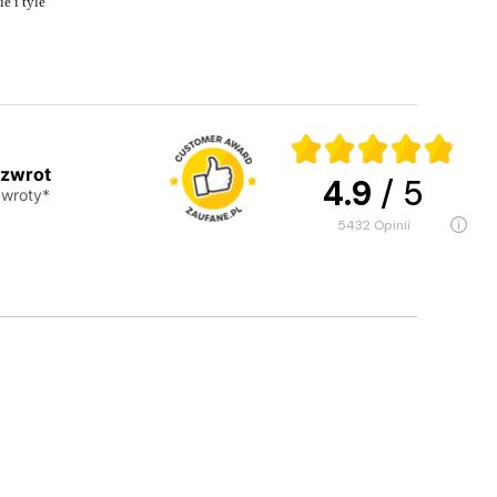
e i tyle
 zwrot
4.9
/ 5
wroty*
5432
opinii