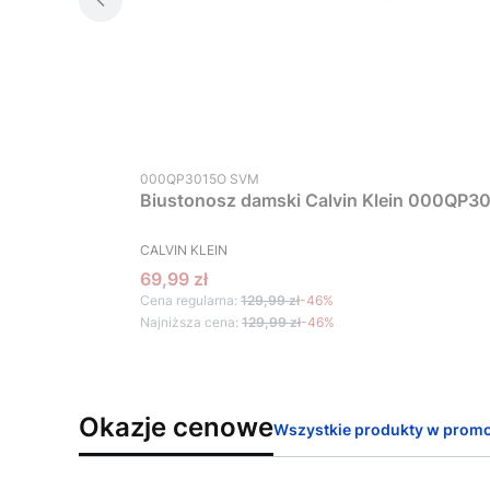
Kod produktu
000QP3015O SVM
Biustonosz damski Calvin Klein 000QP30
PRODUCENT
CALVIN KLEIN
Cena promocyjna
69,99 zł
Cena regularna:
129,99 zł
-46%
Najniższa cena:
129,99 zł
-46%
Okazje cenowe
Wszystkie produkty w promo