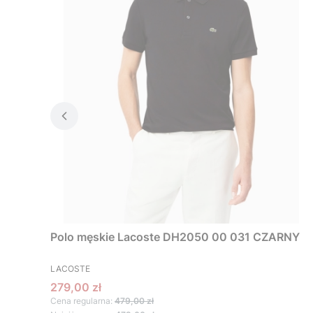
Polo męskie Lacoste DH2050 00 031 CZARNY
PRODUCENT
LACOSTE
Cena promocyjna
279,00 zł
Cena regularna:
479,00 zł