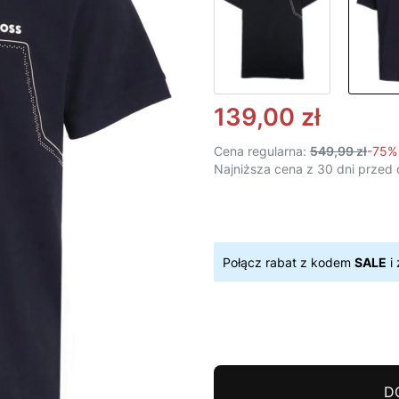
139,00 zł
Cena regularna:
549,99 zł
-75%
Najniższa cena z 30 dni przed 
Połącz rabat z kodem
SALE
i 
D