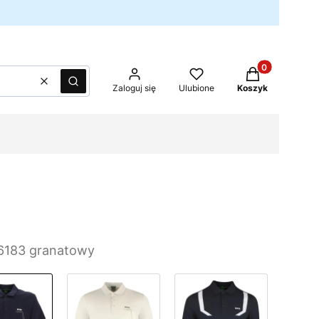
Produkty w kos
Wyczyść
Szukaj
Zaloguj się
Ulubione
Koszyk
6183 granatowy