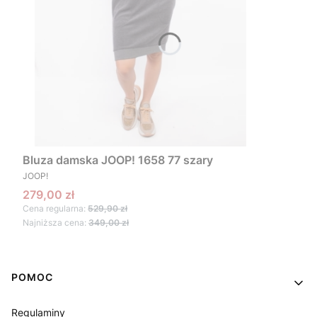
Bluza damska JOOP! 1658 77 szary
PRODUCENT
JOOP!
Cena promocyjna
279,00 zł
Cena regularna:
529,90 zł
Najniższa cena:
349,00 zł
Linki w stopce
POMOC
Regulaminy