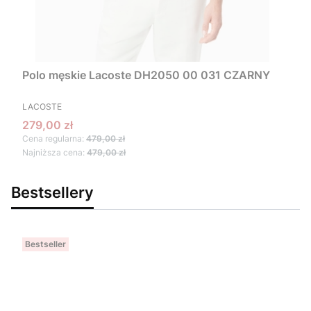
Polo męskie Lacoste DH2050 00 031 CZARNY
PRODUCENT
LACOSTE
Cena promocyjna
279,00 zł
Cena regularna:
479,00 zł
Najniższa cena:
479,00 zł
Bestsellery
Bestseller