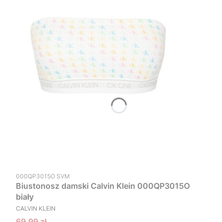
Kod produktu
000QP3015O SVM
Biustonosz damski Calvin Klein 000QP3015O
biały
PRODUCENT
CALVIN KLEIN
Cena promocyjna
69,99 zł