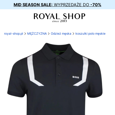
MID SEASON SALE:
WYPRZEDAŻE DO
-70%
royal-shop.pl
MĘŻCZYZNA
Odzież męska
koszulki polo męskie