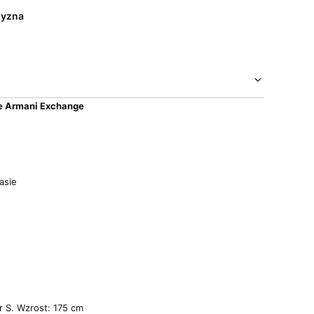
yzna
e Armani Exchange
asie
r S. Wzrost: 175 cm