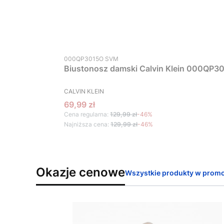
Kod produktu
000QP3015O SVM
Biustonosz damski Calvin Klein 000QP30
PRODUCENT
CALVIN KLEIN
Cena promocyjna
69,99 zł
Cena regularna:
129,99 zł
-46%
Najniższa cena:
129,99 zł
-46%
Okazje cenowe
Wszystkie produkty w promo