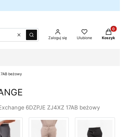
Produkty w kos
Wyczyść
Szukaj
Zaloguj się
Ulubione
Koszyk
 17AB beżowy
ANGE
 Exchange 6DZPJE ZJ4XZ 17AB beżowy