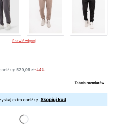
Rozwiń więcej
obniżką:
529,99 zł
-44%
Tabela rozmiarów
Skopiuj kod
zyskaj extra obniżkę