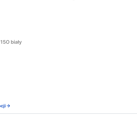
15O biały
cji