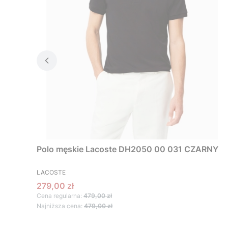
Polo męskie Lacoste DH2050 00 031 CZARNY
PRODUCENT
LACOSTE
Cena promocyjna
279,00 zł
Cena regularna:
479,00 zł
Najniższa cena:
479,00 zł