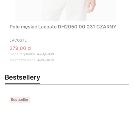
Polo męskie Lacoste DH2050 00 031 CZARNY
PRODUCENT
LACOSTE
Cena promocyjna
279,00 zł
Cena regularna:
479,00 zł
Najniższa cena:
479,00 zł
Bestsellery
Bestseller