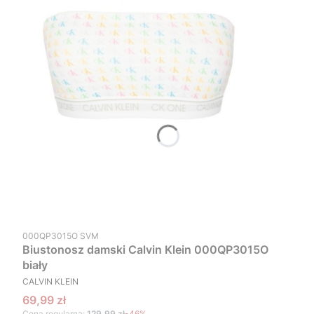
Kod produktu
000QP3015O SVM
Biustonosz damski Calvin Klein 000QP3015O
biały
PRODUCENT
CALVIN KLEIN
Cena promocyjna
69,99 zł
Cena regularna:
129,99 zł
-46%