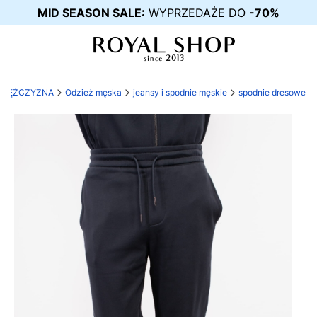
MID SEASON SALE:
WYPRZEDAŻE DO
-70%
MĘŻCZYZNA
Odzież męska
jeansy i spodnie męskie
spodnie dresowe