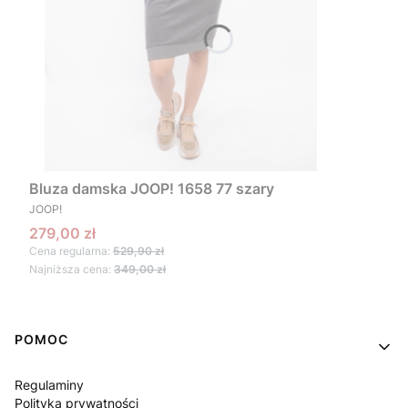
Bluza damska JOOP! 1658 77 szary
PRODUCENT
JOOP!
Cena promocyjna
279,00 zł
Cena regularna:
529,90 zł
Najniższa cena:
349,00 zł
Linki w stopce
POMOC
Regulaminy
Polityka prywatności