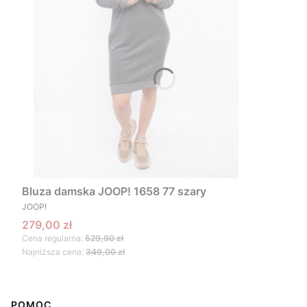
Bluza damska JOOP! 1658 77 szary
PRODUCENT
JOOP!
Cena promocyjna
279,00 zł
Cena regularna:
529,90 zł
Najniższa cena:
349,00 zł
Linki w stopce
POMOC