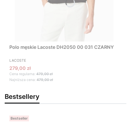
Polo męskie Lacoste DH2050 00 031 CZARNY
PRODUCENT
LACOSTE
Cena promocyjna
279,00 zł
Cena regularna:
479,00 zł
Najniższa cena:
479,00 zł
Bestsellery
Bestseller