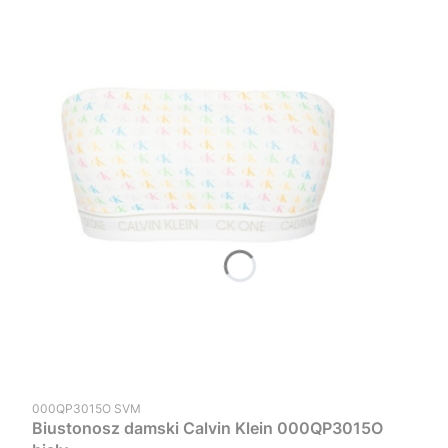
Kod produktu
000QP3015O SVM
Biustonosz damski Calvin Klein 000QP3015O