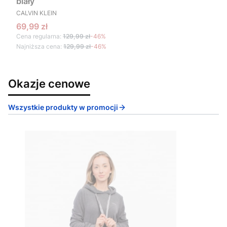
biały
PRODUCENT
CALVIN KLEIN
Cena promocyjna
69,99 zł
Cena regularna:
129,99 zł
-46%
Najniższa cena:
129,99 zł
-46%
Okazje cenowe
Wszystkie produkty w promocji