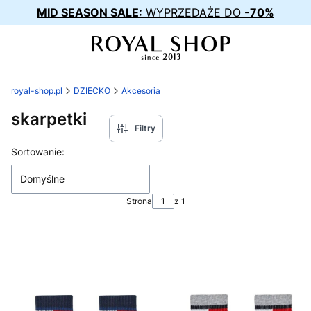
MID SEASON SALE:
WYPRZEDAŻE DO
-70%
royal-shop.pl
DZIECKO
Akcesoria
skarpetki
Filtry
Lista produktów
Sortowanie:
Domyślne
Strona
z 1