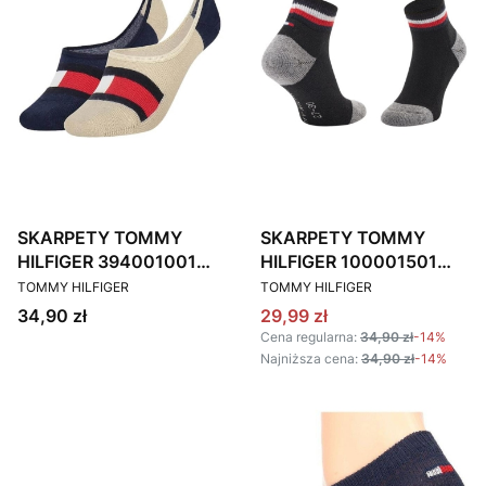
SKARPETY TOMMY
SKARPETY TOMMY
HILFIGER 394001001
HILFIGER 100001501
PRODUCENT
PRODUCENT
BEŻOWO-GRANATOWE
CZARNE 2 PACK
TOMMY HILFIGER
TOMMY HILFIGER
Cena
Cena promocyjna
34,90 zł
29,99 zł
Cena regularna:
34,90 zł
-14%
Najniższa cena:
34,90 zł
-14%