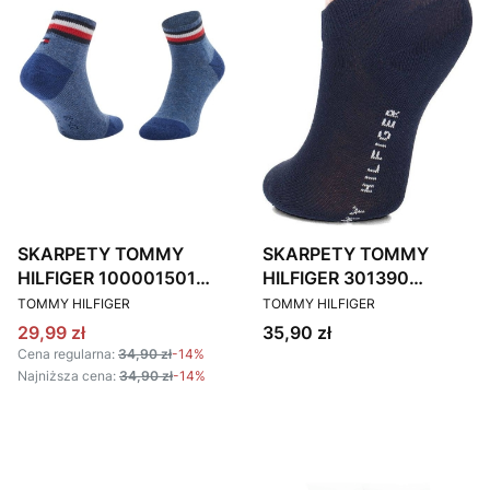
SKARPETY TOMMY
SKARPETY TOMMY
HILFIGER 100001501
HILFIGER 301390
PRODUCENT
PRODUCENT
NIEBIESKIE 2 PACK
GRANATOWE 2 PACK
TOMMY HILFIGER
TOMMY HILFIGER
Cena promocyjna
Cena
29,99 zł
35,90 zł
Cena regularna:
34,90 zł
-14%
Najniższa cena:
34,90 zł
-14%