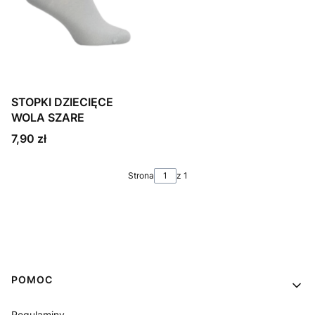
STOPKI DZIECIĘCE
WOLA SZARE
Cena
7,90 zł
Strona
z 1
Linki w stopce
POMOC
Regulaminy