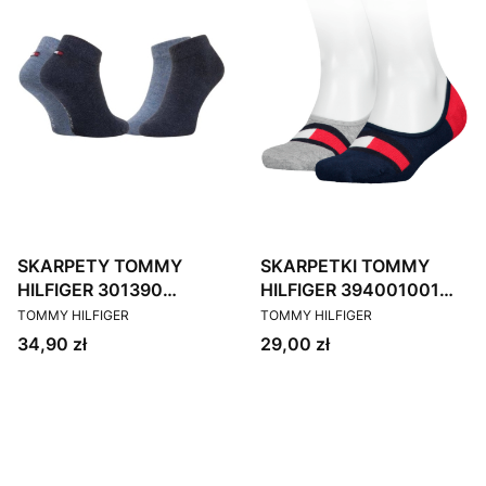
SKARPETY TOMMY
SKARPETKI TOMMY
HILFIGER 301390
HILFIGER 394001001
PRODUCENT
PRODUCENT
JEANSOWE 2 PACK
MULTICOLOR 2 PACK
TOMMY HILFIGER
TOMMY HILFIGER
Cena
Cena
34,90 zł
29,00 zł