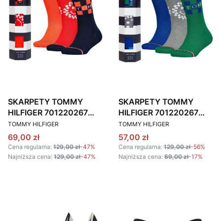
SKARPETY TOMMY
SKARPETY TOMMY
HILFIGER 701220267
HILFIGER 701220267
PRODUCENT
PRODUCENT
POMARAŃCZOWO-
ZIELONO-NIEBIESKIE
TOMMY HILFIGER
TOMMY HILFIGER
GRANATOWE (3PACK)
(3PACK)
Cena promocyjna
Cena promocyjna
69,00 zł
57,00 zł
Cena regularna:
129,00 zł
-47%
Cena regularna:
129,00 zł
-56%
Najniższa cena:
129,00 zł
-47%
Najniższa cena:
69,00 zł
-17%