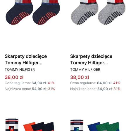
Skarpety dziecięce
Skarpety dziecięce
Tommy Hilfiger
Tommy Hilfiger
PRODUCENT
PRODUCENT
701226500 granatowy
701226500 szary
TOMMY HILFIGER
TOMMY HILFIGER
2-PACK
Cena promocyjna
Cena promocyjna
38,00 zł
38,00 zł
Cena regularna:
64,90 zł
-41%
Cena regularna:
64,90 zł
-41%
Najniższa cena:
54,90 zł
-31%
Najniższa cena:
54,90 zł
-31%