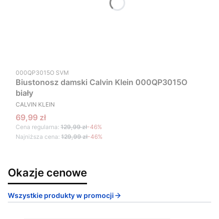
Kod produktu
000QP3015O SVM
Biustonosz damski Calvin Klein 000QP3015O
biały
PRODUCENT
CALVIN KLEIN
Cena promocyjna
69,99 zł
Cena regularna:
129,99 zł
-46%
Najniższa cena:
129,99 zł
-46%
Okazje cenowe
Wszystkie produkty w promocji