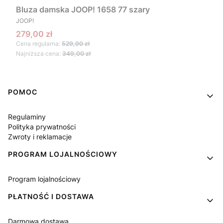
Bluza damska JOOP! 1658 77 szary
PRODUCENT
JOOP!
Cena promocyjna
279,00 zł
Cena regularna:
529,90 zł
Najniższa cena:
349,00 zł
Linki w stopce
POMOC
Regulaminy
Polityka prywatności
Zwroty i reklamacje
PROGRAM LOJALNOŚCIOWY
Program lojalnościowy
PŁATNOŚĆ I DOSTAWA
Darmowa dostawa