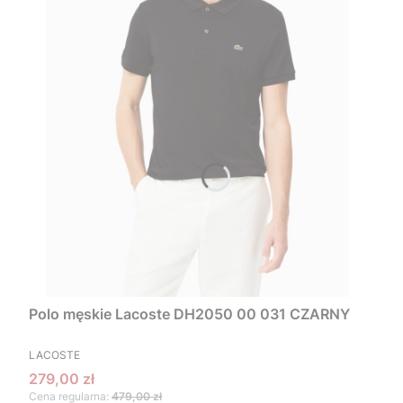
Polo męskie Lacoste DH2050 00 031 CZARNY
PRODUCENT
LACOSTE
Cena promocyjna
279,00 zł
Cena regularna:
479,00 zł