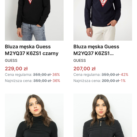
Bluza męska Guess
Bluza męska Guess
M2YQ37 K6ZS1 czarny
M2YQ37 K6ZS1
PRODUCENT
PRODUCENT
granatowy
GUESS
GUESS
Cena promocyjna
Cena promocyjna
229,00 zł
207,00 zł
Cena regularna:
359,00 zł
-36%
Cena regularna:
359,00 zł
-42%
Najniższa cena:
359,00 zł
-36%
Najniższa cena:
209,00 zł
-1%