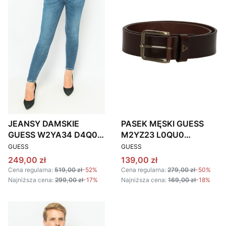
JEANSY DAMSKIE
PASEK MĘSKI GUESS
GUESS W2YA34 D4Q02
M2YZ23 L0QU0
PRODUCENT
PRODUCENT
GRANATOWE
CIEMNOBRĄZOWY
GUESS
GUESS
Cena promocyjna
Cena promocyjna
249,00 zł
139,00 zł
Cena regularna:
519,00 zł
-52%
Cena regularna:
279,00 zł
-50%
Najniższa cena:
299,00 zł
-17%
Najniższa cena:
169,00 zł
-18%