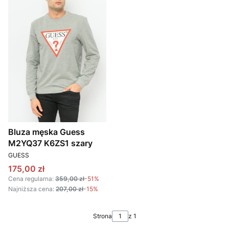
Bluza męska Guess
M2YQ37 K6ZS1 szary
PRODUCENT
GUESS
Cena promocyjna
175,00 zł
Cena regularna:
359,00 zł
-51%
Najniższa cena:
207,00 zł
-15%
Strona
z 1