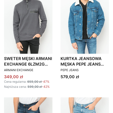
SWETER MĘSKI ARMANI
KURTKA JEANSOWA
EXCHANGE 6LZM2G
MĘSKA PEPE JEANS
PRODUCENT
PRODUCENT
ZMX8Z GRAFITOWY
PM402628HI7
ARMANI EXCHANGE
PEPE JEANS
GRANATOWA
Cena promocyjna
Cena
349,00 zł
579,00 zł
Cena regularna:
659,00 zł
-47%
Najniższa cena:
599,00 zł
-42%