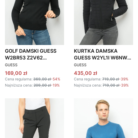
GOLF DAMSKI GUESS
KURTKA DAMSKA
W2BR53 Z2V62
GUESS W2YL1I W6NW2
PRODUCENT
PRODUCENT
CZARNY
CZARNA
GUESS
GUESS
Cena promocyjna
Cena promocyjna
169,00 zł
435,00 zł
Cena regularna:
369,00 zł
-54%
Cena regularna:
719,00 zł
-39%
Najniższa cena:
209,00 zł
-19%
Najniższa cena:
719,00 zł
-39%