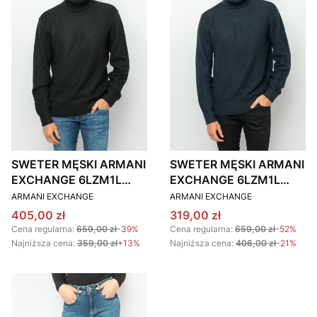
SWETER MĘSKI ARMANI
SWETER MĘSKI ARMANI
EXCHANGE 6LZM1L
EXCHANGE 6LZM1L
PRODUCENT
PRODUCENT
ZMY1Z CZARNY
ZMY1Z GRANATOWY
ARMANI EXCHANGE
ARMANI EXCHANGE
Cena promocyjna
Cena promocyjna
405,00 zł
319,00 zł
Cena regularna:
659,00 zł
-39%
Cena regularna:
659,00 zł
-52%
Najniższa cena:
359,00 zł
+13%
Najniższa cena:
406,00 zł
-21%