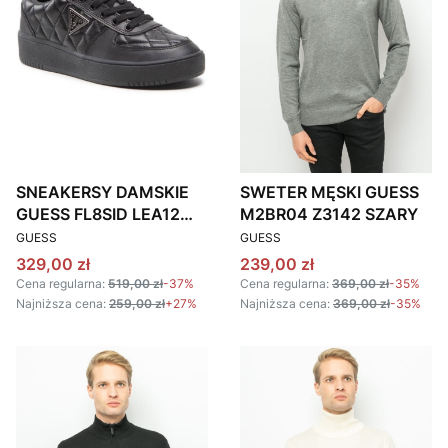
SNEAKERSY DAMSKIE
SWETER MĘSKI GUESS
GUESS FL8SID LEA12
M2BR04 Z3142 SZARY
PRODUCENT
PRODUCENT
CZARNE
GUESS
GUESS
Cena promocyjna
Cena promocyjna
329,00 zł
239,00 zł
Cena regularna:
519,00 zł
-37%
Cena regularna:
369,00 zł
-35%
Najniższa cena:
259,00 zł
+27%
Najniższa cena:
369,00 zł
-35%