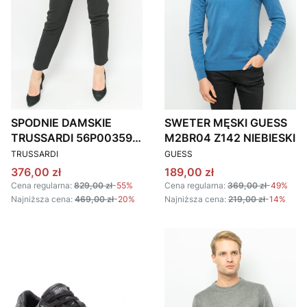
SPODNIE DAMSKIE
SWETER MĘSKI GUESS
TRUSSARDI 56P00359
M2BR04 Z142 NIEBIESKI
PRODUCENT
PRODUCENT
1T005963 CZARNE
TRUSSARDI
GUESS
Cena promocyjna
Cena promocyjna
376,00 zł
189,00 zł
Cena regularna:
829,00 zł
-55%
Cena regularna:
369,00 zł
-49%
Najniższa cena:
469,00 zł
-20%
Najniższa cena:
219,00 zł
-14%