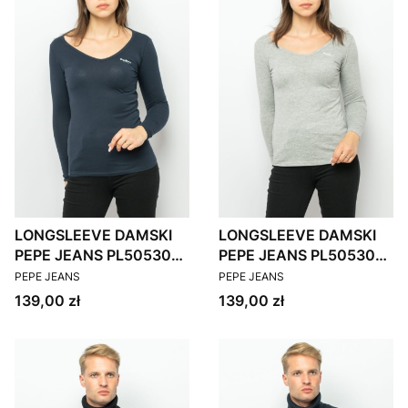
LONGSLEEVE DAMSKI
LONGSLEEVE DAMSKI
PEPE JEANS PL505306
PEPE JEANS PL505306
PRODUCENT
PRODUCENT
GRANATOWY
SZARY
PEPE JEANS
PEPE JEANS
Cena
Cena
139,00 zł
139,00 zł