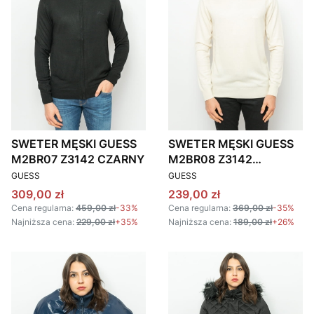
SWETER MĘSKI GUESS
SWETER MĘSKI GUESS
M2BR07 Z3142 CZARNY
M2BR08 Z3142
PRODUCENT
PRODUCENT
KREMOWY
GUESS
GUESS
Cena promocyjna
Cena promocyjna
309,00 zł
239,00 zł
Cena regularna:
459,00 zł
-33%
Cena regularna:
369,00 zł
-35%
Najniższa cena:
229,00 zł
+35%
Najniższa cena:
189,00 zł
+26%