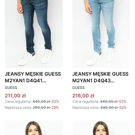
JEANSY MĘSKIE GUESS
JEANSY MĘSKIE GUESS
M2YAN1 D4Q41
M2YAN1 D4Q43
PRODUCENT
PRODUCENT
GRANATOWE
NIEBIESKIE
GUESS
GUESS
Cena promocyjna
Cena promocyjna
211,00 zł
216,00 zł
Cena regularna:
449,00 zł
-53%
Cena regularna:
449,00 zł
-52%
Najniższa cena:
299,00 zł
-29%
Najniższa cena:
449,00 zł
-52%