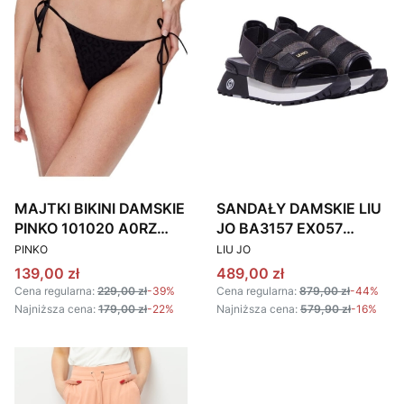
MAJTKI BIKINI DAMSKIE
SANDAŁY DAMSKIE LIU
PINKO 101020 A0RZ
JO BA3157 EX057
PRODUCENT
PRODUCENT
CZARNE
BRĄZOWO-CZARNE
PINKO
LIU JO
Cena promocyjna
Cena promocyjna
139,00 zł
489,00 zł
Cena regularna:
229,00 zł
-39%
Cena regularna:
879,00 zł
-44%
Najniższa cena:
179,00 zł
-22%
Najniższa cena:
579,90 zł
-16%