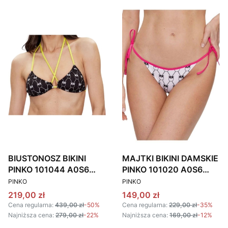
BIUSTONOSZ BIKINI
MAJTKI BIKINI DAMSKIE
PINKO 101044 A0S6
PINKO 101020 A0S6
PRODUCENT
PRODUCENT
CZARNO-ŻÓŁTY
BIAŁO-RÓŻOWE
PINKO
PINKO
Cena promocyjna
Cena promocyjna
219,00 zł
149,00 zł
Cena regularna:
439,00 zł
-50%
Cena regularna:
229,00 zł
-35%
Najniższa cena:
279,00 zł
-22%
Najniższa cena:
169,00 zł
-12%