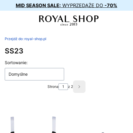
MID SEASON SALE:
WYPRZEDAŻE DO
-70%
Przejdź do:
royal-shop.pl
SS23
Lista produktów
Sortowanie:
Domyślne
Strona
z 2
Następne produkty