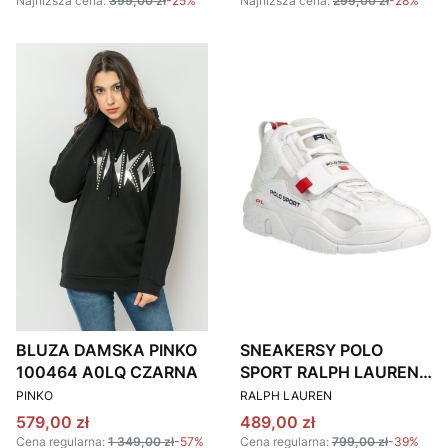
Najniższa cena:
399,00 zł
-25%
Najniższa cena:
299,00 zł
-28%
BLUZA DAMSKA PINKO
SNEAKERSY POLO
100464 A0LQ CZARNA
SPORT RALPH LAUREN
PRODUCENT
PRODUCENT
809846179001 BIAŁE
PINKO
RALPH LAUREN
Cena promocyjna
Cena promocyjna
579,00 zł
489,00 zł
Cena regularna:
1 349,00 zł
-57%
Cena regularna:
799,00 zł
-39%