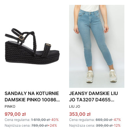
SANDAŁY NA KOTURNIE
JEANSY DAMSKIE LIU
DAMSKIE PINKO 100869
JO TA3207 D4655
PRODUCENT
PRODUCENT
A0R3 CZARNE
BŁĘKITNE
PINKO
LIU JO
Cena promocyjna
Cena promocyjna
979,00 zł
353,00 zł
Cena regularna:
1 619,00 zł
-40%
Cena regularna:
669,00 zł
-47%
Najniższa cena:
789,00 zł
+24%
Najniższa cena:
399,00 zł
-12%