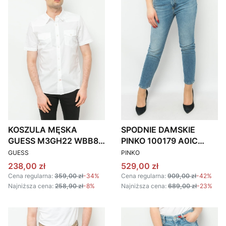
KOSZULA MĘSKA
SPODNIE DAMSKIE
GUESS M3GH22 WBB80
PINKO 100179 A0IC
PRODUCENT
PRODUCENT
BIAŁA
JASNONIEBIESKIE
GUESS
PINKO
Cena promocyjna
Cena promocyjna
238,00 zł
529,00 zł
Cena regularna:
359,00 zł
-34%
Cena regularna:
909,00 zł
-42%
Najniższa cena:
258,90 zł
-8%
Najniższa cena:
689,00 zł
-23%