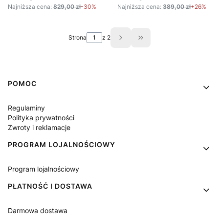
Najniższa cena:
829,00 zł
-30%
Najniższa cena:
389,00 zł
+26%
Strona
z 2
Przejdź do ostatniej st
Linki w stopce
POMOC
Regulaminy
Polityka prywatności
Zwroty i reklamacje
PROGRAM LOJALNOŚCIOWY
Program lojalnościowy
PŁATNOŚĆ I DOSTAWA
Darmowa dostawa