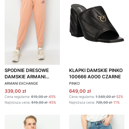
SPODNIE DRESOWE
KLAPKI DAMSKIE PINKO
DAMSKIE ARMANI
100666 A0O0 CZARNE
PRODUCENT
PRODUCENT
EXCHANGE 3RYP84
ARMANI EXCHANGE
PINKO
YJDSZ BRZOSKWINIOWE
Cena promocyjna
Cena promocyjna
339,00 zł
649,00 zł
Cena regularna:
619,00 zł
-45%
Cena regularna:
1 349,00 zł
-52%
Najniższa cena:
619,00 zł
-45%
Najniższa cena:
729,00 zł
-11%