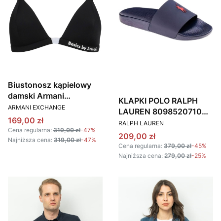
Biustonosz kąpielowy
damski Armani
KLAPKI POLO RALPH
PRODUCENT
Exchange 943046
ARMANI EXCHANGE
LAUREN 809852071002
3R614 czarny
Cena promocyjna
169,00 zł
PRODUCENT
GRANATOWE
RALPH LAUREN
Cena regularna:
319,00 zł
-47%
Cena promocyjna
209,00 zł
Najniższa cena:
319,00 zł
-47%
Cena regularna:
379,00 zł
-45%
Najniższa cena:
279,00 zł
-25%