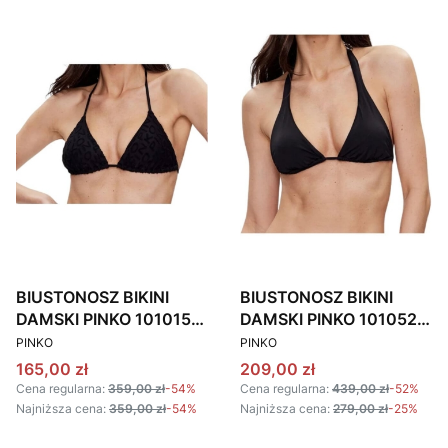
BIUSTONOSZ BIKINI
BIUSTONOSZ BIKINI
DAMSKI PINKO 101015
DAMSKI PINKO 101052
PRODUCENT
PRODUCENT
A0RZ CZARNY
A0S7 CZARNY
PINKO
PINKO
Cena promocyjna
Cena promocyjna
165,00 zł
209,00 zł
Cena regularna:
359,00 zł
-54%
Cena regularna:
439,00 zł
-52%
Najniższa cena:
359,00 zł
-54%
Najniższa cena:
279,00 zł
-25%