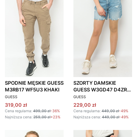
SPODNIE MĘSKIE GUESS
SZORTY DAMSKIE
M3RB17 WF5U3 KHAKI
GUESS W3GD47 D4ZR1
PRODUCENT
PRODUCENT
NIEBIESKIE
GUESS
GUESS
Cena promocyjna
Cena promocyjna
319,00 zł
229,00 zł
Cena regularna:
499,00 zł
-36%
Cena regularna:
449,00 zł
-49%
Najniższa cena:
259,00 zł
+23%
Najniższa cena:
449,00 zł
-49%