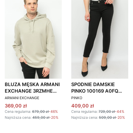
BLUZA MĘSKA ARMANI
SPODNIE DAMSKIE
EXCHANGE 3RZMHE
PINKO 100169 A0FQ
PRODUCENT
PRODUCENT
ZJZDZ BEŻOWA
CZARNE
ARMANI EXCHANGE
PINKO
Cena promocyjna
Cena promocyjna
369,00 zł
409,00 zł
Cena regularna:
679,00 zł
-46%
Cena regularna:
729,00 zł
-44%
Najniższa cena:
459,00 zł
-20%
Najniższa cena:
509,00 zł
-20%