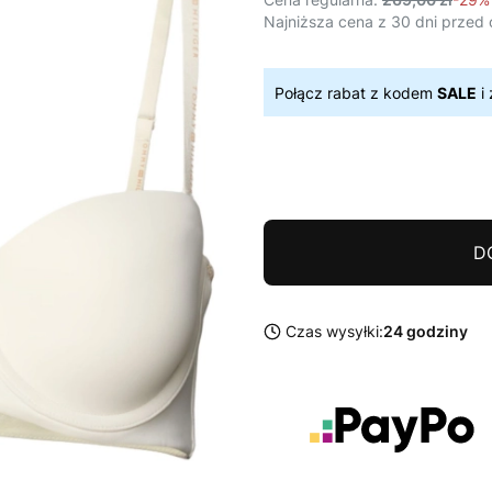
Najniższa cena z 30 dni przed 
Połącz rabat z kodem
SALE
i 
D
Czas wysyłki:
24 godziny