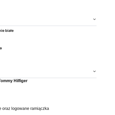
ie białe
a
Tommy Hilfiger
e oraz logowane ramiączka