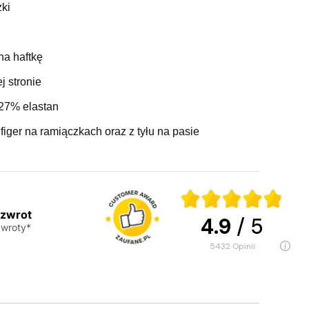
ki
na haftkę
j stronie
 27% elastan
iger na ramiączkach oraz z tyłu na pasie
 zwrot
4.9
/ 5
wroty*
5432
opinii