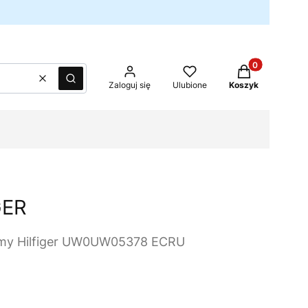
Produkty w kos
Wyczyść
Szukaj
Zaloguj się
Ulubione
Koszyk
GER
mmy Hilfiger UW0UW05378 ECRU