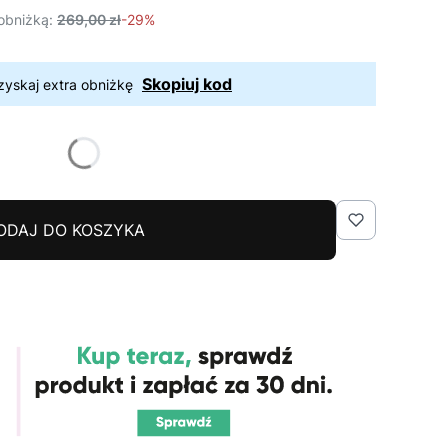
obniżką:
269,00 zł
-29%
Skopiuj kod
zyskaj extra obniżkę
ODAJ DO KOSZYKA