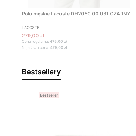
Polo męskie Lacoste DH2050 00 031 CZARNY
PRODUCENT
LACOSTE
Cena promocyjna
279,00 zł
Cena regularna:
479,00 zł
Najniższa cena:
479,00 zł
Bestsellery
Bestseller