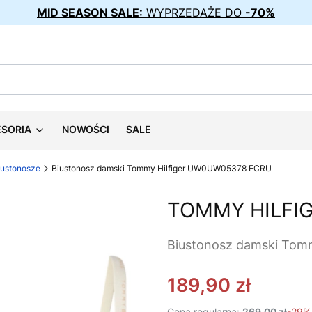
MID SEASON SALE:
WYPRZEDAŻE DO
-70%
ESORIA
NOWOŚCI
SALE
iustonosze
Biustonosz damski Tommy Hilfiger UW0UW05378 ECRU
TOMMY HILFI
Biustonosz damski To
189,90 zł
Cena regularna:
269,00 zł
-29%