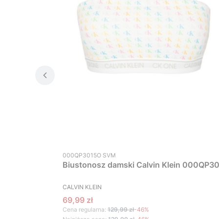
Kod produktu
000QP3015O SVM
Biustonosz damski Calvin Klein 000QP30
PRODUCENT
CALVIN KLEIN
Cena promocyjna
69,99 zł
Cena regularna:
129,99 zł
-46%