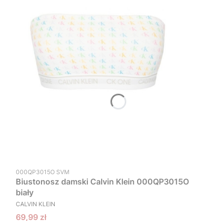
Kod produktu
000QP3015O SVM
Biustonosz damski Calvin Klein 000QP3015O
biały
PRODUCENT
CALVIN KLEIN
Cena promocyjna
69,99 zł