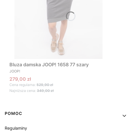
Bluza damska JOOP! 1658 77 szary
PRODUCENT
JOOP!
Cena promocyjna
279,00 zł
Cena regularna:
529,90 zł
Najniższa cena:
349,00 zł
Linki w stopce
POMOC
Regulaminy