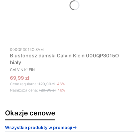
Kod produktu
000QP3015O SVM
Biustonosz damski Calvin Klein 000QP3015O
biały
PRODUCENT
CALVIN KLEIN
Cena promocyjna
69,99 zł
Cena regularna:
129,99 zł
-46%
Najniższa cena:
129,99 zł
-46%
Okazje cenowe
Wszystkie produkty w promocji