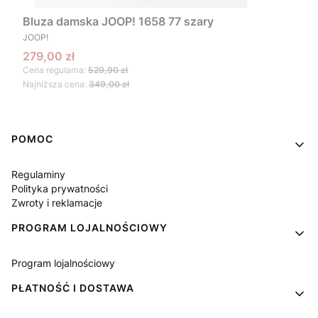
Bluza damska JOOP! 1658 77 szary
PRODUCENT
JOOP!
Cena promocyjna
279,00 zł
Cena regularna:
529,90 zł
Najniższa cena:
349,00 zł
Linki w stopce
POMOC
Regulaminy
Polityka prywatności
Zwroty i reklamacje
PROGRAM LOJALNOŚCIOWY
Program lojalnościowy
PŁATNOŚĆ I DOSTAWA