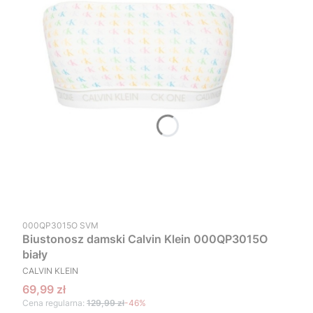
Kod produktu
000QP3015O SVM
Biustonosz damski Calvin Klein 000QP3015O
biały
PRODUCENT
CALVIN KLEIN
Cena promocyjna
69,99 zł
Cena regularna:
129,99 zł
-46%