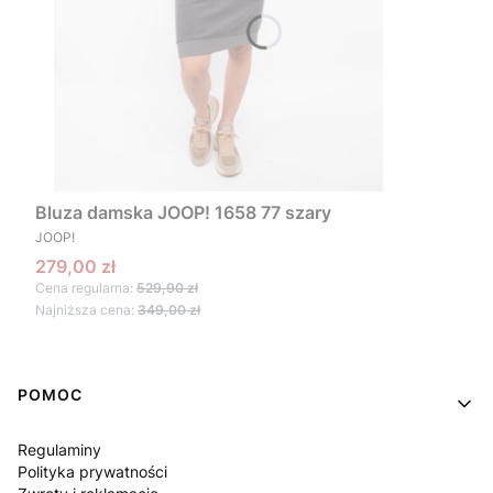
Bluza damska JOOP! 1658 77 szary
PRODUCENT
JOOP!
Cena promocyjna
279,00 zł
Cena regularna:
529,90 zł
Najniższa cena:
349,00 zł
Linki w stopce
POMOC
Regulaminy
Polityka prywatności