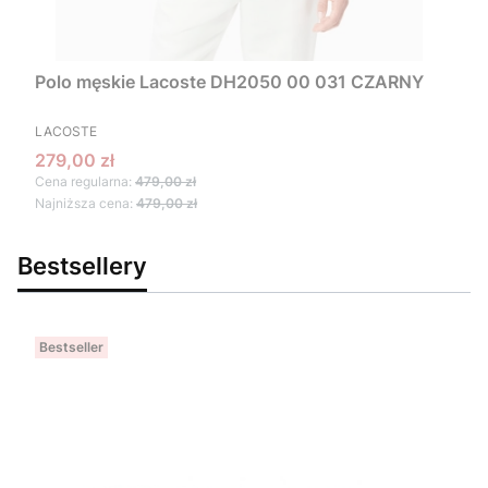
Polo męskie Lacoste DH2050 00 031 CZARNY
PRODUCENT
LACOSTE
Cena promocyjna
279,00 zł
Cena regularna:
479,00 zł
Najniższa cena:
479,00 zł
Bestsellery
Bestseller