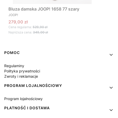
Bluza damska JOOP! 1658 77 szary
PRODUCENT
JOOP!
Cena promocyjna
279,00 zł
Cena regularna:
529,90 zł
Najniższa cena:
349,00 zł
Linki w stopce
POMOC
Regulaminy
Polityka prywatności
Zwroty i reklamacje
PROGRAM LOJALNOŚCIOWY
Program lojalnościowy
PŁATNOŚĆ I DOSTAWA