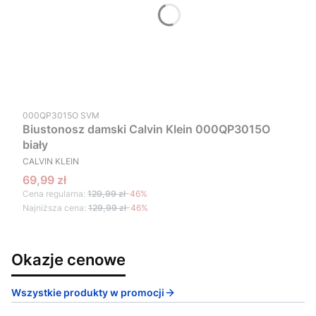
Kod produktu
000QP3015O SVM
Biustonosz damski Calvin Klein 000QP3015O
biały
PRODUCENT
CALVIN KLEIN
Cena promocyjna
69,99 zł
Cena regularna:
129,99 zł
-46%
Najniższa cena:
129,99 zł
-46%
Okazje cenowe
Wszystkie produkty w promocji