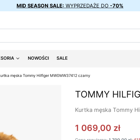
MID SEASON SALE:
WYPRZEDAŻE DO
-70%
ESORIA
NOWOŚCI
SALE
urtka męska Tommy Hilfiger MW0MW37412 czarny
TOMMY HILFI
Kurtka męska Tommy H
1 069,00 zł
Cena regularna:
1 799,00 zł
-41