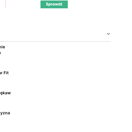
nie
e
r Fit
rękaw
yzna