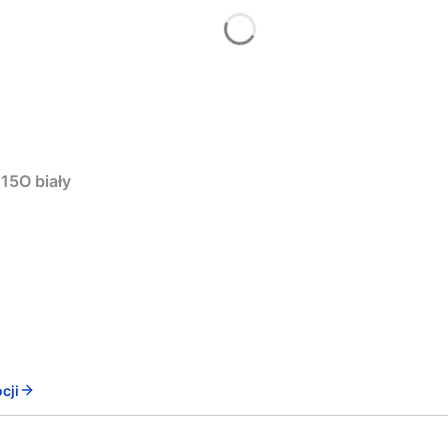
15O biały
cji