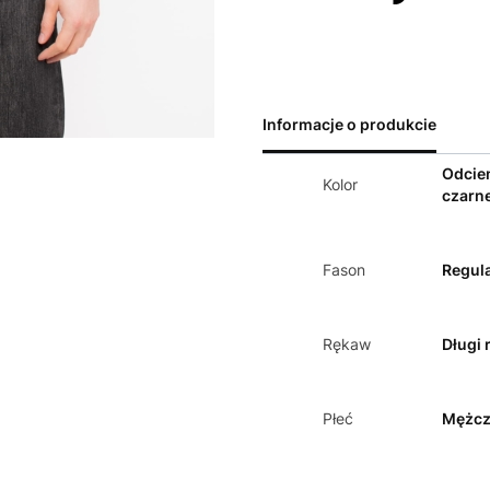
Informacje o produkcie
Odcie
Kolor
czarn
Fason
Regula
Rękaw
Długi 
Płeć
Mężcz