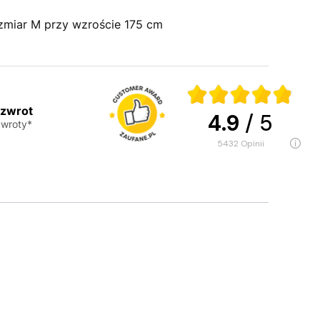
zmiar M przy wzroście 175 cm
 zwrot
4.9
/ 5
wroty*
5432
opinii