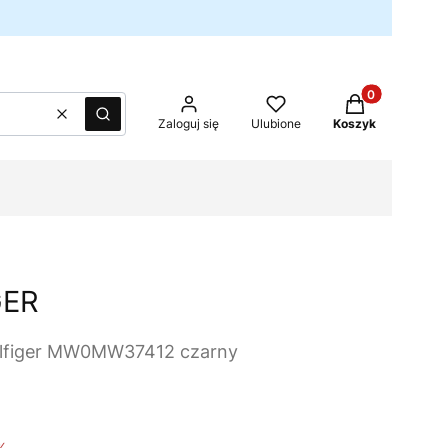
Produkty w kos
Wyczyść
Szukaj
Zaloguj się
Ulubione
Koszyk
GER
ilfiger MW0MW37412 czarny
%