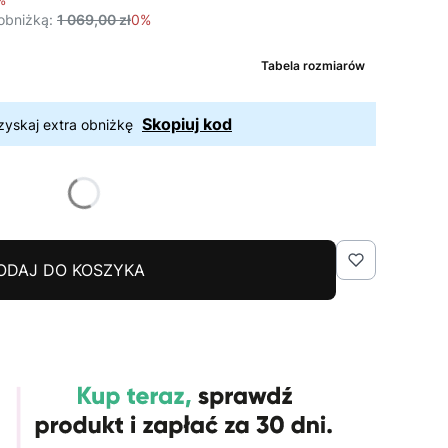
obniżką:
1 069,00 zł
0%
Tabela rozmiarów
Skopiuj kod
zyskaj extra obniżkę
ODAJ DO KOSZYKA