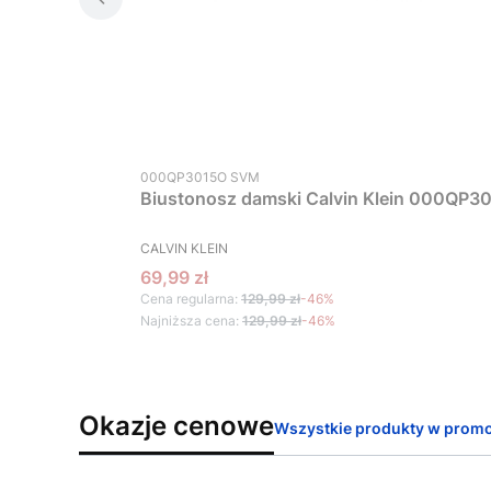
Kod produktu
000QP3015O SVM
Biustonosz damski Calvin Klein 000QP30
PRODUCENT
CALVIN KLEIN
Cena promocyjna
69,99 zł
Cena regularna:
129,99 zł
-46%
Najniższa cena:
129,99 zł
-46%
Okazje cenowe
Wszystkie produkty w promo