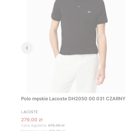
Polo męskie Lacoste DH2050 00 031 CZARNY
PRODUCENT
LACOSTE
Cena promocyjna
279,00 zł
Cena regularna:
479,00 zł