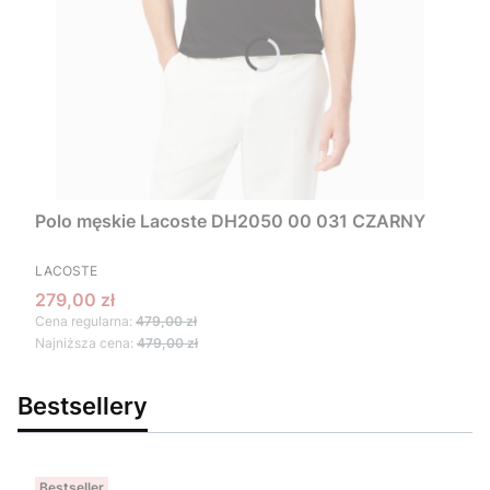
Polo męskie Lacoste DH2050 00 031 CZARNY
PRODUCENT
LACOSTE
Cena promocyjna
279,00 zł
Cena regularna:
479,00 zł
Najniższa cena:
479,00 zł
Bestsellery
Bestseller