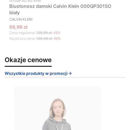
000QP3015O SVM
Biustonosz damski Calvin Klein 000QP3015O
biały
PRODUCENT
CALVIN KLEIN
Cena promocyjna
69,99 zł
Cena regularna:
129,99 zł
-46%
Najniższa cena:
129,99 zł
-46%
Okazje cenowe
Wszystkie produkty w promocji