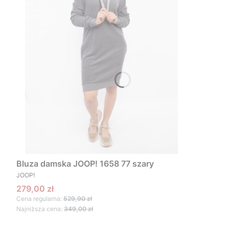
Bluza damska JOOP! 1658 77 szary
PRODUCENT
JOOP!
Cena promocyjna
279,00 zł
Cena regularna:
529,90 zł
Najniższa cena:
349,00 zł