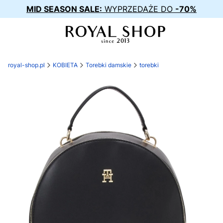
MID SEASON SALE:
WYPRZEDAŻE DO
-70%
royal-shop.pl
KOBIETA
Torebki damskie
torebki