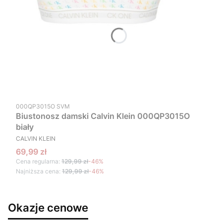
Kod produktu
000QP3015O SVM
Biustonosz damski Calvin Klein 000QP3015O
biały
PRODUCENT
CALVIN KLEIN
Cena promocyjna
69,99 zł
Cena regularna:
129,99 zł
-46%
Najniższa cena:
129,99 zł
-46%
Okazje cenowe