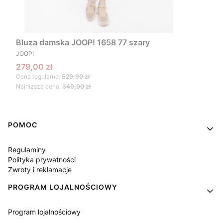
Bluza damska JOOP! 1658 77 szary
PRODUCENT
JOOP!
Cena promocyjna
279,00 zł
Cena regularna:
529,90 zł
Najniższa cena:
349,00 zł
Linki w stopce
POMOC
Regulaminy
Polityka prywatności
Zwroty i reklamacje
PROGRAM LOJALNOŚCIOWY
Program lojalnościowy