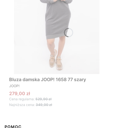
Bluza damska JOOP! 1658 77 szary
PRODUCENT
JOOP!
Cena promocyjna
279,00 zł
Cena regularna:
529,90 zł
Najniższa cena:
349,00 zł
Linki w stopce
POMOC