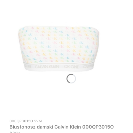
Kod produktu
000QP3015O SVM
Biustonosz damski Calvin Klein 000QP3015O