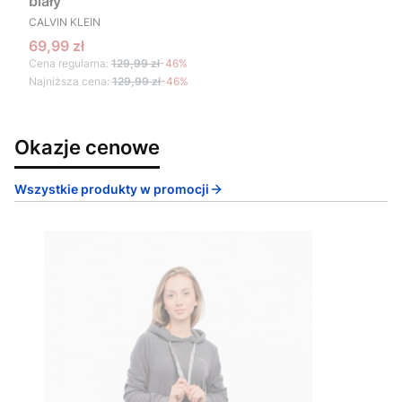
biały
PRODUCENT
CALVIN KLEIN
Cena promocyjna
69,99 zł
Cena regularna:
129,99 zł
-46%
Najniższa cena:
129,99 zł
-46%
Okazje cenowe
Wszystkie produkty w promocji