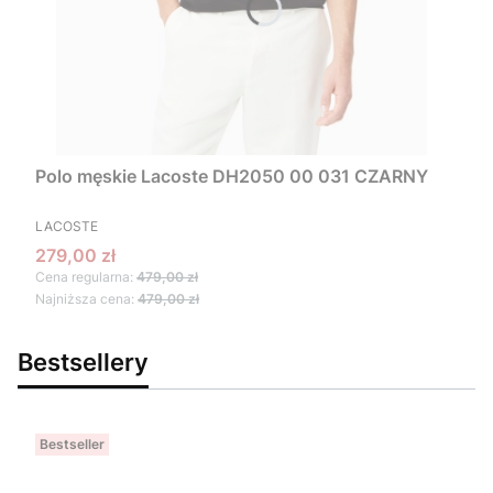
Polo męskie Lacoste DH2050 00 031 CZARNY
PRODUCENT
LACOSTE
Cena promocyjna
279,00 zł
Cena regularna:
479,00 zł
Najniższa cena:
479,00 zł
Bestsellery
Bestseller