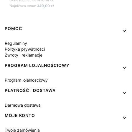
Najniższa cena:
349,00 zł
Linki w stopce
POMOC
Regulaminy
Polityka prywatności
Zwroty i reklamacje
PROGRAM LOJALNOŚCIOWY
Program lojalnościowy
PŁATNOŚĆ I DOSTAWA
Darmowa dostawa
MOJE KONTO
Twoje zamówienia