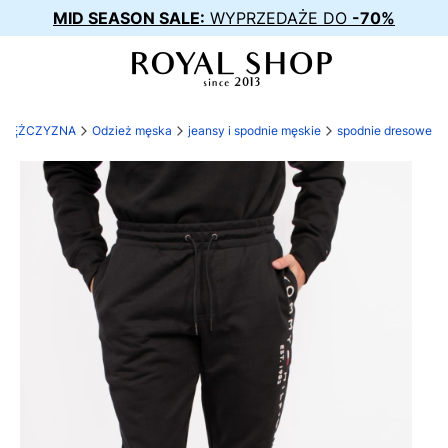
MID SEASON SALE:
WYPRZEDAŻE DO
-70%
MĘŻCZYZNA
Odzież męska
jeansy i spodnie męskie
spodnie dresowe