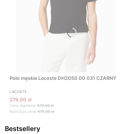
Polo męskie Lacoste DH2050 00 031 CZARNY
PRODUCENT
LACOSTE
Cena promocyjna
279,00 zł
Cena regularna:
479,00 zł
Najniższa cena:
479,00 zł
Bestsellery