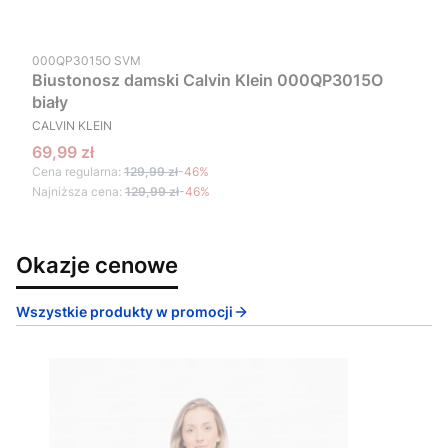
Kod produktu
000QP3015O SVM
Biustonosz damski Calvin Klein 000QP3015O
biały
PRODUCENT
CALVIN KLEIN
Cena promocyjna
69,99 zł
Cena regularna:
129,99 zł
-46%
Najniższa cena:
129,99 zł
-46%
Okazje cenowe
Wszystkie produkty w promocji