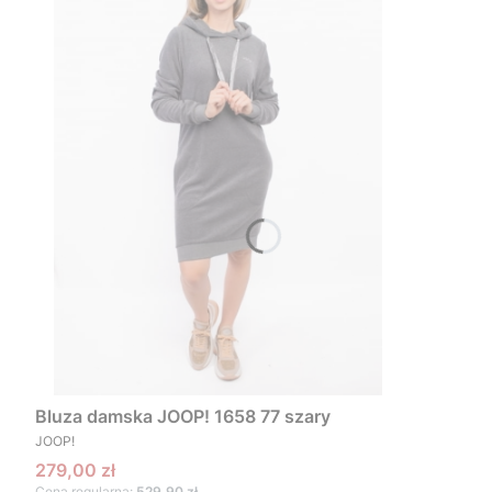
Bluza damska JOOP! 1658 77 szary
PRODUCENT
JOOP!
Cena promocyjna
279,00 zł
Cena regularna:
529,90 zł