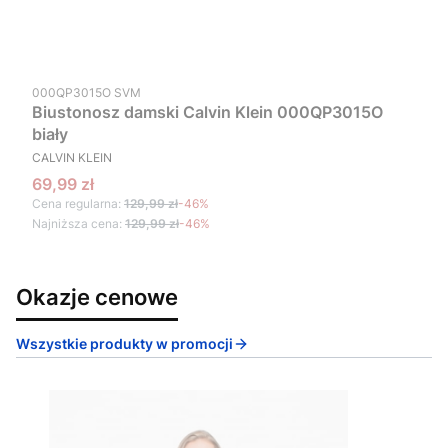
Kod produktu
000QP3015O SVM
Biustonosz damski Calvin Klein 000QP3015O
biały
PRODUCENT
CALVIN KLEIN
Cena promocyjna
69,99 zł
Cena regularna:
129,99 zł
-46%
Najniższa cena:
129,99 zł
-46%
Okazje cenowe
Wszystkie produkty w promocji