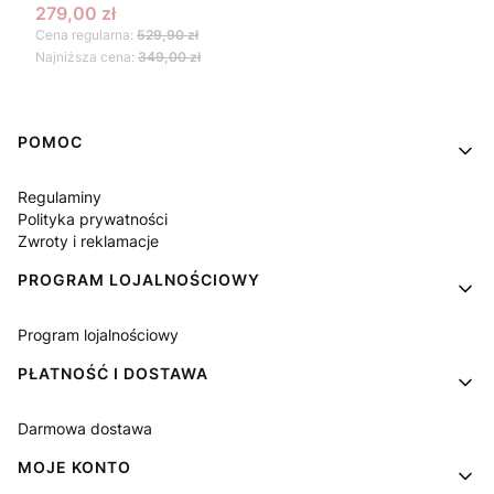
Cena promocyjna
279,00 zł
Cena regularna:
529,90 zł
Najniższa cena:
349,00 zł
Linki w stopce
POMOC
Regulaminy
Polityka prywatności
Zwroty i reklamacje
PROGRAM LOJALNOŚCIOWY
Program lojalnościowy
PŁATNOŚĆ I DOSTAWA
Darmowa dostawa
MOJE KONTO