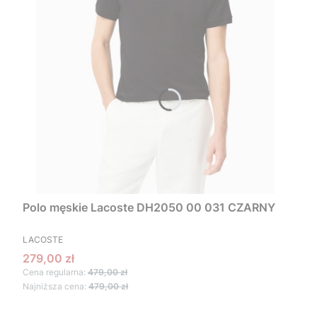
Polo męskie Lacoste DH2050 00 031 CZARNY
PRODUCENT
LACOSTE
Cena promocyjna
279,00 zł
Cena regularna:
479,00 zł
Najniższa cena:
479,00 zł