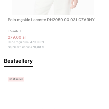
Polo męskie Lacoste DH2050 00 031 CZARNY
PRODUCENT
LACOSTE
Cena promocyjna
279,00 zł
Cena regularna:
479,00 zł
Najniższa cena:
479,00 zł
Bestsellery
Bestseller