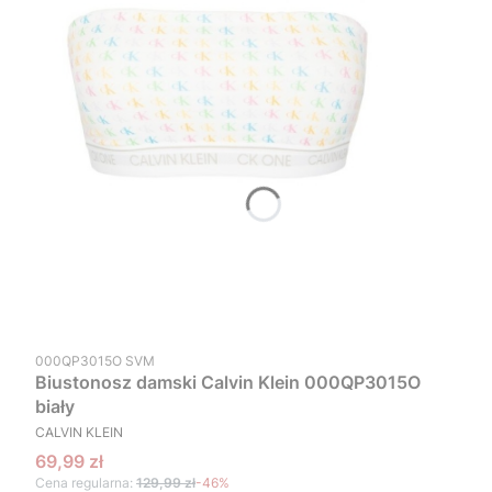
Kod produktu
000QP3015O SVM
Biustonosz damski Calvin Klein 000QP3015O
biały
PRODUCENT
CALVIN KLEIN
Cena promocyjna
69,99 zł
Cena regularna:
129,99 zł
-46%