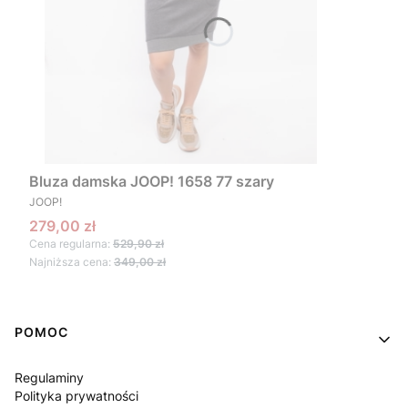
Bluza damska JOOP! 1658 77 szary
PRODUCENT
JOOP!
Cena promocyjna
279,00 zł
Cena regularna:
529,90 zł
Najniższa cena:
349,00 zł
Linki w stopce
POMOC
Regulaminy
Polityka prywatności