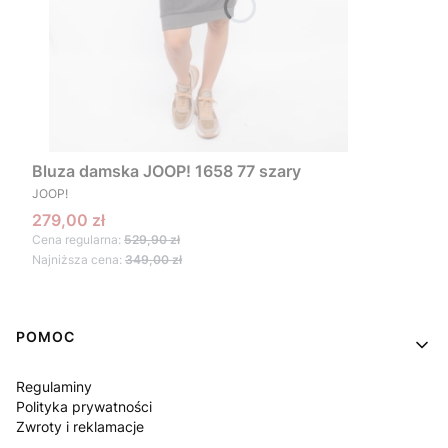
Bluza damska JOOP! 1658 77 szary
PRODUCENT
JOOP!
Cena promocyjna
279,00 zł
Cena regularna:
529,90 zł
Najniższa cena:
349,00 zł
Linki w stopce
POMOC
Regulaminy
Polityka prywatności
Zwroty i reklamacje