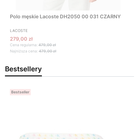
Polo męskie Lacoste DH2050 00 031 CZARNY
PRODUCENT
LACOSTE
Cena promocyjna
279,00 zł
Cena regularna:
479,00 zł
Najniższa cena:
479,00 zł
Bestsellery
Bestseller