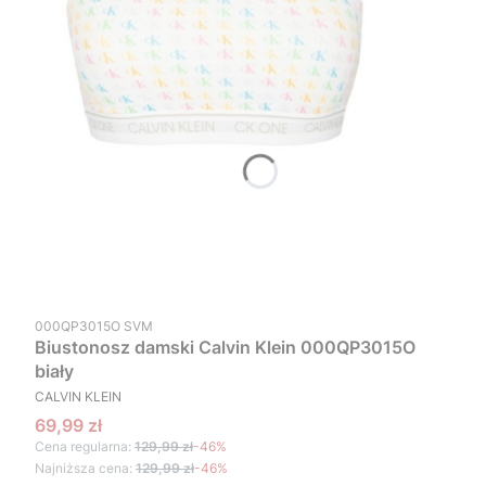
Kod produktu
000QP3015O SVM
Biustonosz damski Calvin Klein 000QP3015O
biały
PRODUCENT
CALVIN KLEIN
Cena promocyjna
69,99 zł
Cena regularna:
129,99 zł
-46%
Najniższa cena:
129,99 zł
-46%