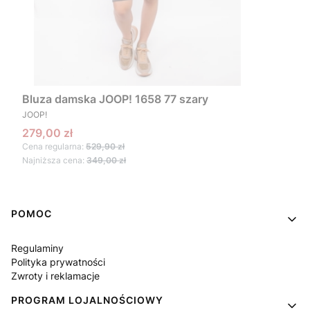
Bluza damska JOOP! 1658 77 szary
PRODUCENT
JOOP!
Cena promocyjna
279,00 zł
Cena regularna:
529,90 zł
Najniższa cena:
349,00 zł
Linki w stopce
POMOC
Regulaminy
Polityka prywatności
Zwroty i reklamacje
PROGRAM LOJALNOŚCIOWY