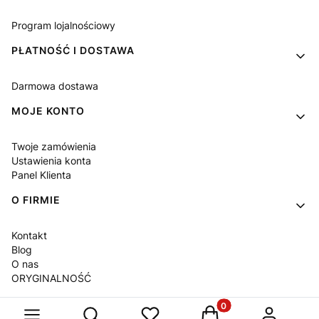
Program lojalnościowy
PŁATNOŚĆ I DOSTAWA
Darmowa dostawa
MOJE KONTO
Twoje zamówienia
Ustawienia konta
Panel Klienta
O FIRMIE
Kontakt
Blog
O nas
ORYGINALNOŚĆ
Produkty w koszyku: 
Otwórz wyszukiwarkę
Sklep internetowy
Shoper Premium