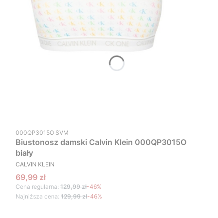
Kod produktu
000QP3015O SVM
Biustonosz damski Calvin Klein 000QP3015O
biały
PRODUCENT
CALVIN KLEIN
Cena promocyjna
69,99 zł
Cena regularna:
129,99 zł
-46%
Najniższa cena:
129,99 zł
-46%