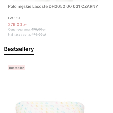
Polo męskie Lacoste DH2050 00 031 CZARNY
PRODUCENT
LACOSTE
Cena promocyjna
279,00 zł
Cena regularna:
479,00 zł
Najniższa cena:
479,00 zł
Bestsellery
Bestseller