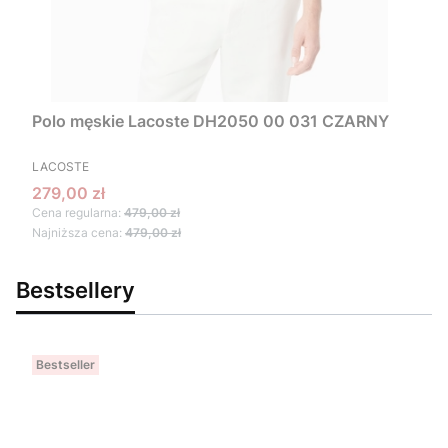
Polo męskie Lacoste DH2050 00 031 CZARNY
PRODUCENT
LACOSTE
Cena promocyjna
279,00 zł
Cena regularna:
479,00 zł
Najniższa cena:
479,00 zł
Bestsellery
Bestseller