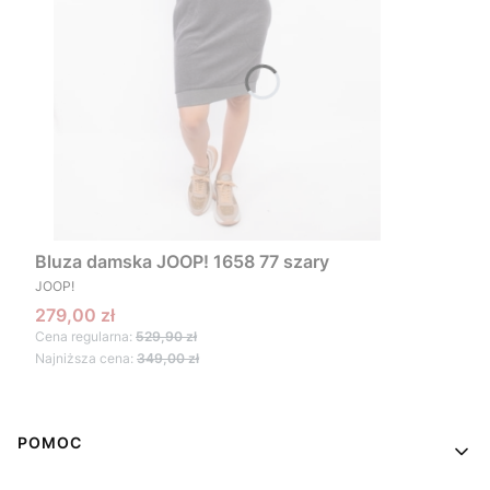
Bluza damska JOOP! 1658 77 szary
PRODUCENT
JOOP!
Cena promocyjna
279,00 zł
Cena regularna:
529,90 zł
Najniższa cena:
349,00 zł
Linki w stopce
POMOC