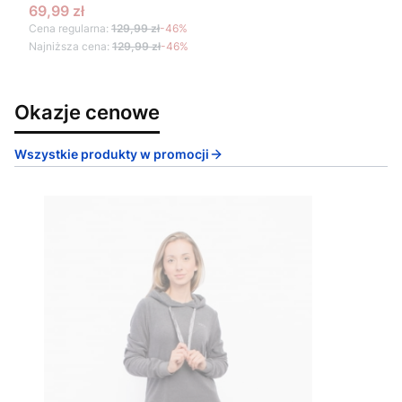
Cena promocyjna
69,99 zł
Cena regularna:
129,99 zł
-46%
Najniższa cena:
129,99 zł
-46%
Okazje cenowe
Wszystkie produkty w promocji