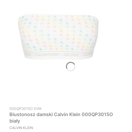
Kod produktu
000QP3015O SVM
Biustonosz damski Calvin Klein 000QP3015O
biały
PRODUCENT
CALVIN KLEIN