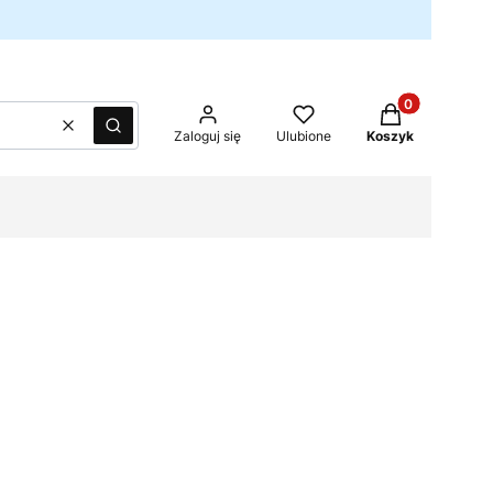
Produkty w kos
Wyczyść
Szukaj
Zaloguj się
Ulubione
Koszyk