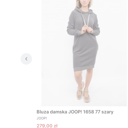
Bluza damska JOOP! 1658 77 szary
PRODUCENT
JOOP!
Cena promocyjna
279,00 zł