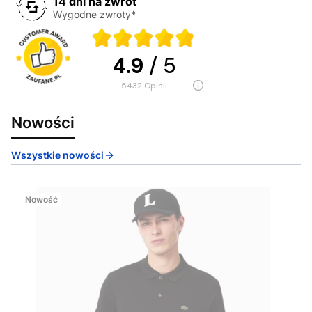
14 dni na zwrot
Wygodne zwroty*
4.9
/ 5
5432
opinii
Nowości
Wszystkie nowości
Nowość