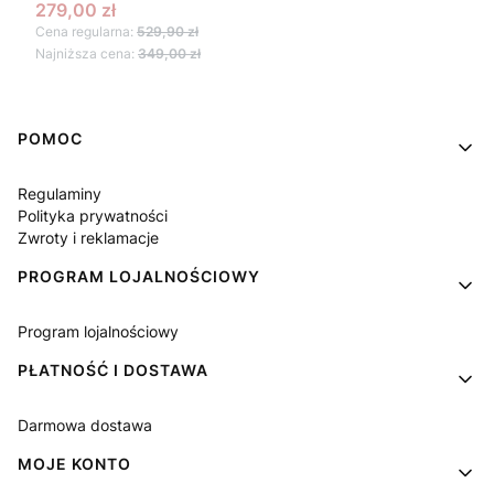
Cena promocyjna
279,00 zł
Cena regularna:
529,90 zł
Najniższa cena:
349,00 zł
Linki w stopce
POMOC
Regulaminy
Polityka prywatności
Zwroty i reklamacje
PROGRAM LOJALNOŚCIOWY
Program lojalnościowy
PŁATNOŚĆ I DOSTAWA
Darmowa dostawa
MOJE KONTO