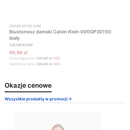
Kod produktu
000QP3015O SVM
Biustonosz damski Calvin Klein 000QP3015O
biały
PRODUCENT
CALVIN KLEIN
Cena promocyjna
69,99 zł
Cena regularna:
129,99 zł
-46%
Najniższa cena:
129,99 zł
-46%
Okazje cenowe
Wszystkie produkty w promocji