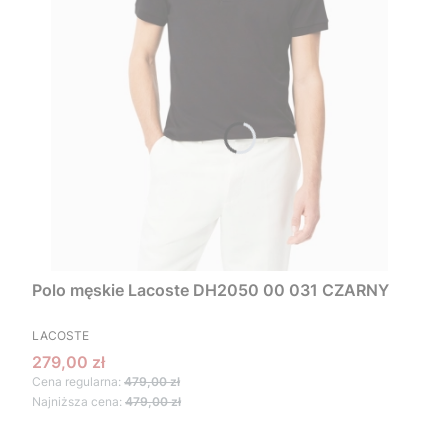
Polo męskie Lacoste DH2050 00 031 CZARNY
PRODUCENT
LACOSTE
Cena promocyjna
279,00 zł
Cena regularna:
479,00 zł
Najniższa cena:
479,00 zł