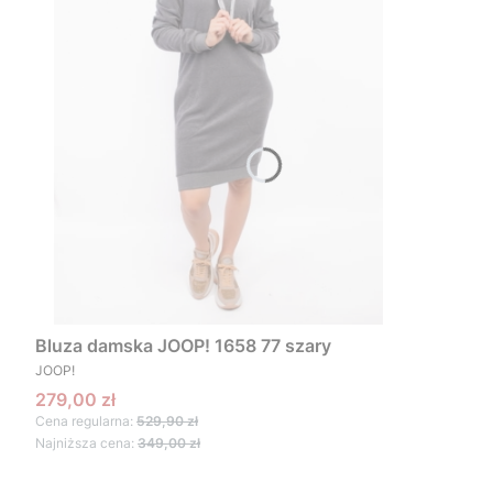
Bluza damska JOOP! 1658 77 szary
PRODUCENT
JOOP!
Cena promocyjna
279,00 zł
Cena regularna:
529,90 zł
Najniższa cena:
349,00 zł