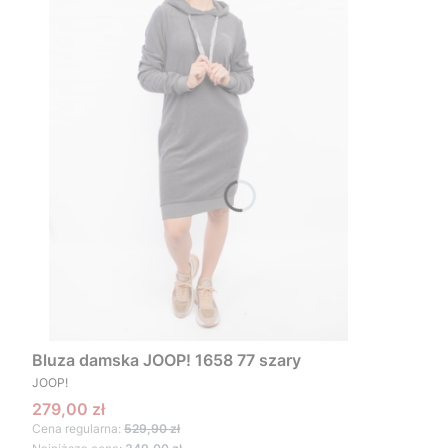
Bluza damska JOOP! 1658 77 szary
PRODUCENT
JOOP!
Cena promocyjna
279,00 zł
Cena regularna:
529,90 zł