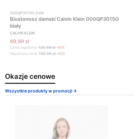
Kod produktu
000QP3015O SVM
Biustonosz damski Calvin Klein 000QP3015O
biały
PRODUCENT
CALVIN KLEIN
Cena promocyjna
69,99 zł
Cena regularna:
129,99 zł
-46%
Najniższa cena:
129,99 zł
-46%
Okazje cenowe
Wszystkie produkty w promocji