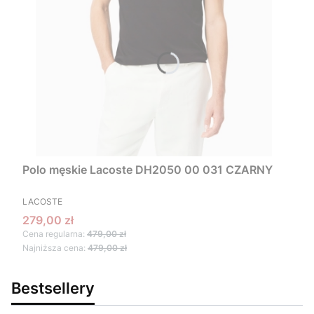
Polo męskie Lacoste DH2050 00 031 CZARNY
PRODUCENT
LACOSTE
Cena promocyjna
279,00 zł
Cena regularna:
479,00 zł
Najniższa cena:
479,00 zł
Bestsellery