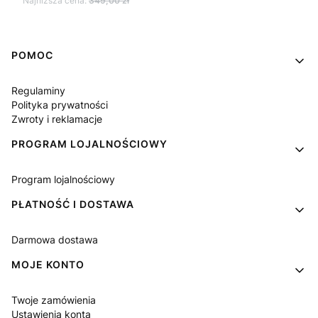
Najniższa cena:
349,00 zł
Linki w stopce
POMOC
Regulaminy
Polityka prywatności
Zwroty i reklamacje
PROGRAM LOJALNOŚCIOWY
Program lojalnościowy
PŁATNOŚĆ I DOSTAWA
Darmowa dostawa
MOJE KONTO
Twoje zamówienia
Ustawienia konta