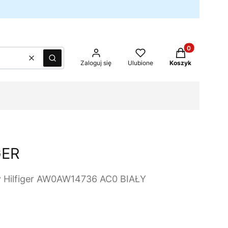
Produkty w kos
Wyczyść
Szukaj
Zaloguj się
Ulubione
Koszyk
GER
Hilfiger AW0AW14736 AC0 BIAŁY