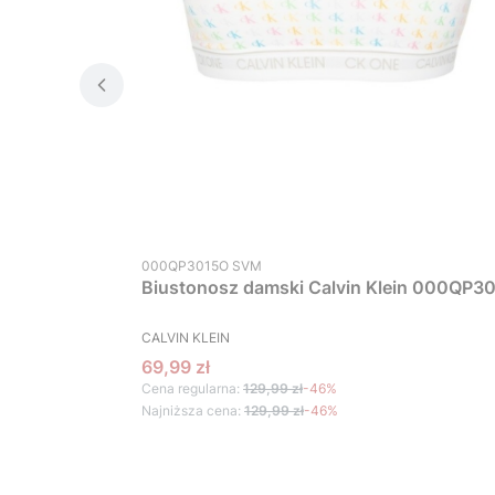
Kod produktu
000QP3015O SVM
Biustonosz damski Calvin Klein 000QP30
PRODUCENT
CALVIN KLEIN
Cena promocyjna
69,99 zł
Cena regularna:
129,99 zł
-46%
Najniższa cena:
129,99 zł
-46%