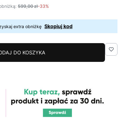
obniżką:
599,00 zł
-33%
Skopiuj kod
zyskaj extra obniżkę
ODAJ DO KOSZYKA