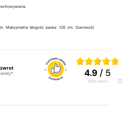
rzechowywania
m. Maksymalna długość paska: 126 cm. Szerokość
 zwrot
4.9
/ 5
wroty*
5432
opinii