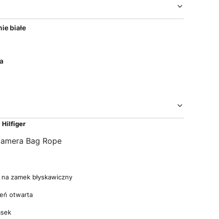
ie białe
a
Hilfiger
Camera Bag Rope
 na zamek błyskawiczny
eń otwarta
asek