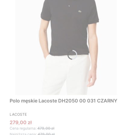
Polo męskie Lacoste DH2050 00 031 CZARNY
PRODUCENT
LACOSTE
Cena promocyjna
279,00 zł
Cena regularna:
479,00 zł
Najniższa cena:
479,00 zł