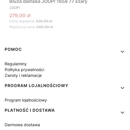
Bluza damska JOOP! 1658 77 szary
PRODUCENT
JOOP!
Cena promocyjna
279,00 zł
Cena regularna:
529,90 zł
Najniższa cena:
349,00 zł
Linki w stopce
POMOC
Regulaminy
Polityka prywatności
Zwroty i reklamacje
PROGRAM LOJALNOŚCIOWY
Program lojalnościowy
PŁATNOŚĆ I DOSTAWA
Darmowa dostawa