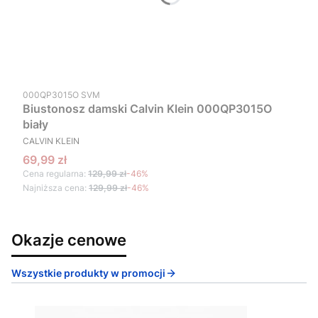
Kod produktu
000QP3015O SVM
Biustonosz damski Calvin Klein 000QP3015O
biały
PRODUCENT
CALVIN KLEIN
Cena promocyjna
69,99 zł
Cena regularna:
129,99 zł
-46%
Najniższa cena:
129,99 zł
-46%
Okazje cenowe
Wszystkie produkty w promocji