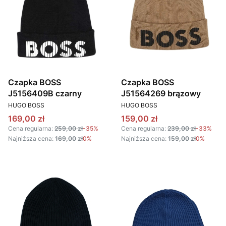
Czapka BOSS
Czapka BOSS
J5156409B czarny
J51564269 brązowy
PRODUCENT
PRODUCENT
HUGO BOSS
HUGO BOSS
Cena promocyjna
Cena promocyjna
169,00 zł
159,00 zł
Cena regularna:
259,00 zł
-35%
Cena regularna:
239,00 zł
-33%
Najniższa cena:
169,00 zł
0%
Najniższa cena:
159,00 zł
0%