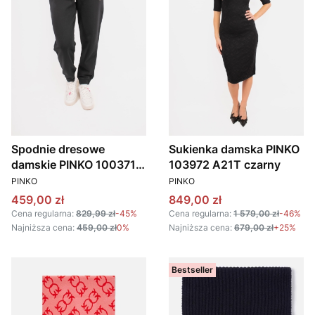
Spodnie dresowe
Sukienka damska PINKO
damskie PINKO 100371
103972 A21T czarny
PRODUCENT
PRODUCENT
A27V czarny
PINKO
PINKO
Cena promocyjna
Cena promocyjna
459,00 zł
849,00 zł
Cena regularna:
829,99 zł
-45%
Cena regularna:
1 579,00 zł
-46%
Najniższa cena:
459,00 zł
0%
Najniższa cena:
679,00 zł
+25%
Bestseller