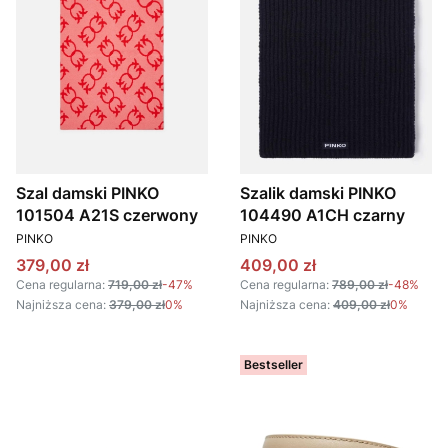
Szal damski PINKO
Szalik damski PINKO
101504 A21S czerwony
104490 A1CH czarny
PRODUCENT
PRODUCENT
PINKO
PINKO
Cena promocyjna
Cena promocyjna
379,00 zł
409,00 zł
Cena regularna:
719,00 zł
-47%
Cena regularna:
789,00 zł
-48%
Najniższa cena:
379,00 zł
0%
Najniższa cena:
409,00 zł
0%
Bestseller