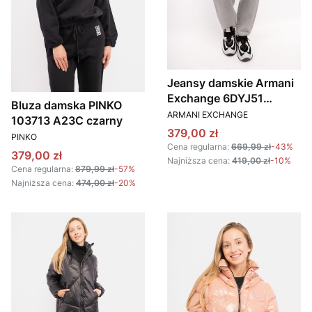
Jeansy damskie Armani
Exchange 6DYJ51
Bluza damska PINKO
PRODUCENT
Y18MZ szary
ARMANI EXCHANGE
103713 A23C czarny
Cena promocyjna
379,00 zł
PRODUCENT
PINKO
Cena regularna:
669,99 zł
-43%
Cena promocyjna
379,00 zł
Najniższa cena:
419,00 zł
-10%
Cena regularna:
879,99 zł
-57%
Najniższa cena:
474,00 zł
-20%