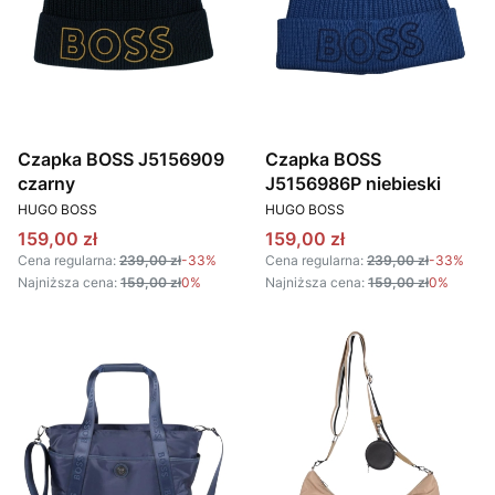
Czapka BOSS J5156909
Czapka BOSS
czarny
J5156986P niebieski
PRODUCENT
PRODUCENT
HUGO BOSS
HUGO BOSS
Cena promocyjna
Cena promocyjna
159,00 zł
159,00 zł
Cena regularna:
239,00 zł
-33%
Cena regularna:
239,00 zł
-33%
Najniższa cena:
159,00 zł
0%
Najniższa cena:
159,00 zł
0%