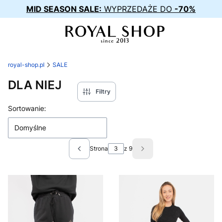
MID SEASON SALE:
WYPRZEDAŻE DO
-70%
royal-shop.pl
SALE
DLA NIEJ
Filtry
Lista produktów
Sortowanie:
Domyślne
Strona
z 9
Poprzednie produkty
Następne produkty