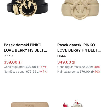
Pasek damski PINKO
Pasek damski PINKO
LOVE BERRY H3 BELT
LOVE BERRY H4 BELT
PRODUCENT
PRODUCENT
PLT01 100125 A1Z7
PLT01 100120 A1K2
PINKO
PINKO
czarny
beżowy
Cena promocyjna
Cena promocyjna
359,00 zł
349,00 zł
Cena regularna:
679,99 zł
-47%
Cena regularna:
579,00 zł
-40%
Najniższa cena:
679,99 zł
-47%
Najniższa cena:
579,00 zł
-40%