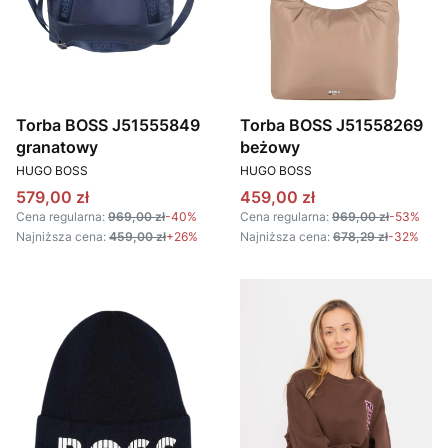
Torba BOSS J51555849
Torba BOSS J51558269
granatowy
beżowy
PRODUCENT
PRODUCENT
HUGO BOSS
HUGO BOSS
Cena promocyjna
Cena promocyjna
579,00 zł
459,00 zł
Cena regularna:
969,00 zł
-40%
Cena regularna:
969,00 zł
-53%
Najniższa cena:
459,00 zł
+26%
Najniższa cena:
678,29 zł
-32%