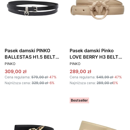
Pasek damski PINKO
Pasek damski Pinko
BALLESTAS H1.5 BELT
LOVE BERRY H3 BELT
PRODUCENT
PRODUCENT
PLT01 104023 A26M
PLT01 100125 A1K2
PINKO
PINKO
czarny
beżowy
Cena promocyjna
Cena promocyjna
309,00 zł
289,00 zł
Cena regularna:
579,00 zł
-47%
Cena regularna:
549,99 zł
-47%
Najniższa cena:
329,00 zł
-6%
Najniższa cena:
289,00 zł
0%
Bestseller