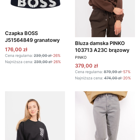
Czapka BOSS
J51564849 granatowy
Bluza damska PINKO
Cena promocyjna
176,00 zł
103713 A23C brązowy
Cena regularna:
239,00 zł
-26%
PRODUCENT
PINKO
Najniższa cena:
239,00 zł
-26%
Cena promocyjna
379,00 zł
Cena regularna:
879,99 zł
-57%
Najniższa cena:
474,00 zł
-20%