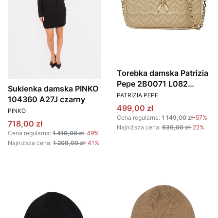
Torebka damska Patrizia
Pepe 2B0071 L082
Sukienka damska PINKO
PRODUCENT
beżowy
PATRIZIA PEPE
104360 A27J czarny
Cena promocyjna
499,00 zł
PRODUCENT
PINKO
Cena regularna:
1 149,00 zł
-57%
Cena promocyjna
718,00 zł
Najniższa cena:
639,00 zł
-22%
Cena regularna:
1 419,00 zł
-49%
Najniższa cena:
1 209,00 zł
-41%