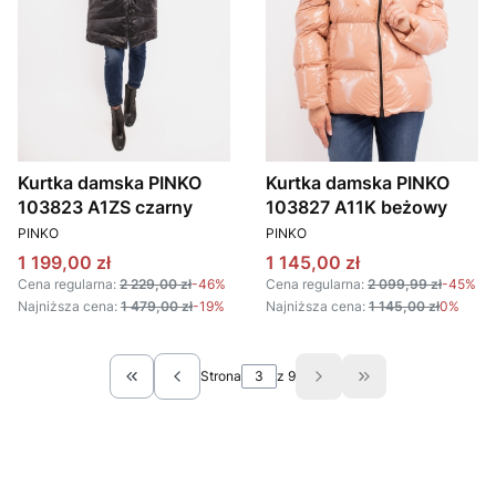
Kurtka damska PINKO
Kurtka damska PINKO
103823 A1ZS czarny
103827 A11K beżowy
PRODUCENT
PRODUCENT
PINKO
PINKO
Cena promocyjna
Cena promocyjna
1 199,00 zł
1 145,00 zł
Cena regularna:
2 229,00 zł
-46%
Cena regularna:
2 099,99 zł
-45%
Najniższa cena:
1 479,00 zł
-19%
Najniższa cena:
1 145,00 zł
0%
Strona
z 9
Wróć do pierwszej strony z produktami
Przejdź do ostatn