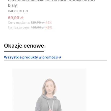
biały
PRODUCENT
CALVIN KLEIN
Cena promocyjna
69,99 zł
Cena regularna:
129,99 zł
-46%
Najniższa cena:
129,99 zł
-46%
Okazje cenowe
Wszystkie produkty w promocji