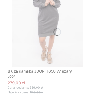
Bluza damska JOOP! 1658 77 szary
PRODUCENT
JOOP!
Cena promocyjna
279,00 zł
Cena regularna:
529,90 zł
Najniższa cena:
349,00 zł