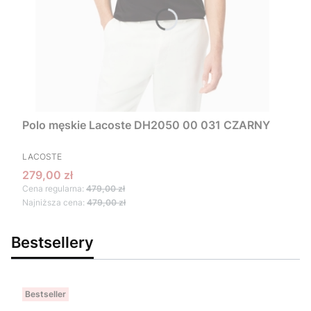
Polo męskie Lacoste DH2050 00 031 CZARNY
PRODUCENT
LACOSTE
Cena promocyjna
279,00 zł
Cena regularna:
479,00 zł
Najniższa cena:
479,00 zł
Bestsellery
Bestseller