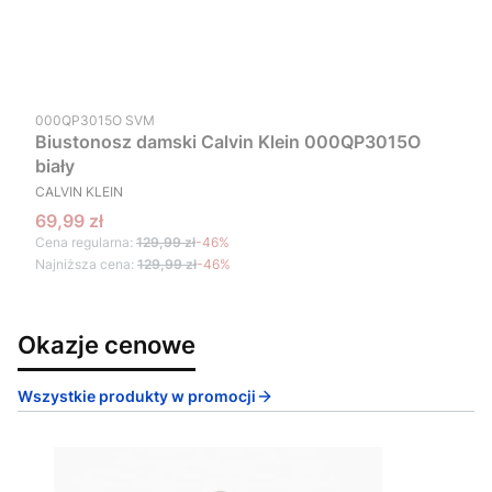
Kod produktu
000QP3015O SVM
Biustonosz damski Calvin Klein 000QP3015O
biały
PRODUCENT
CALVIN KLEIN
Cena promocyjna
69,99 zł
Cena regularna:
129,99 zł
-46%
Najniższa cena:
129,99 zł
-46%
Okazje cenowe
Wszystkie produkty w promocji