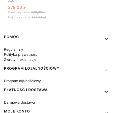
JOOP!
Cena promocyjna
279,00 zł
Cena regularna:
529,90 zł
Najniższa cena:
349,00 zł
Linki w stopce
POMOC
Regulaminy
Polityka prywatności
Zwroty i reklamacje
PROGRAM LOJALNOŚCIOWY
Program lojalnościowy
PŁATNOŚĆ I DOSTAWA
Darmowa dostawa
MOJE KONTO