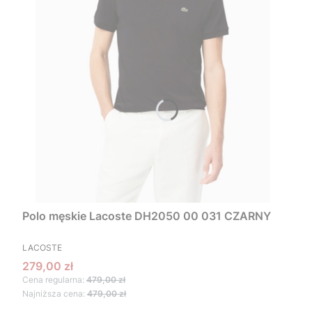
Polo męskie Lacoste DH2050 00 031 CZARNY
PRODUCENT
LACOSTE
Cena promocyjna
279,00 zł
Cena regularna:
479,00 zł
Najniższa cena:
479,00 zł