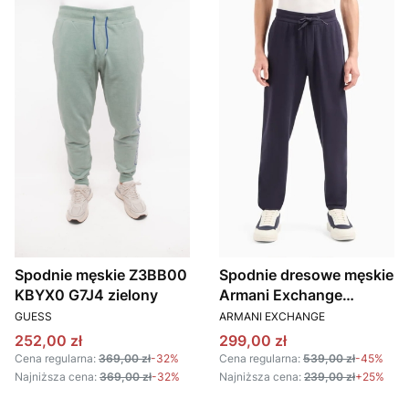
Spodnie męskie Z3BB00
Spodnie dresowe męskie
KBYX0 G7J4 zielony
Armani Exchange
PRODUCENT
PRODUCENT
3DZPHA ZJXQZ
GUESS
ARMANI EXCHANGE
granatowy
Cena promocyjna
Cena promocyjna
252,00 zł
299,00 zł
Cena regularna:
369,00 zł
-32%
Cena regularna:
539,00 zł
-45%
Najniższa cena:
369,00 zł
-32%
Najniższa cena:
239,00 zł
+25%