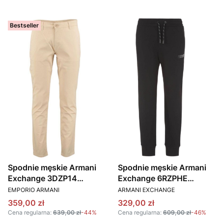
Bestseller
Spodnie męskie Armani
Spodnie męskie Armani
Exchange 3DZP14
Exchange 6RZPHE
PRODUCENT
PRODUCENT
ZNVNZ kremowy
ZJDGZ czarny
EMPORIO ARMANI
ARMANI EXCHANGE
Cena promocyjna
Cena promocyjna
359,00 zł
329,00 zł
Cena regularna:
639,00 zł
-44%
Cena regularna:
609,00 zł
-46%