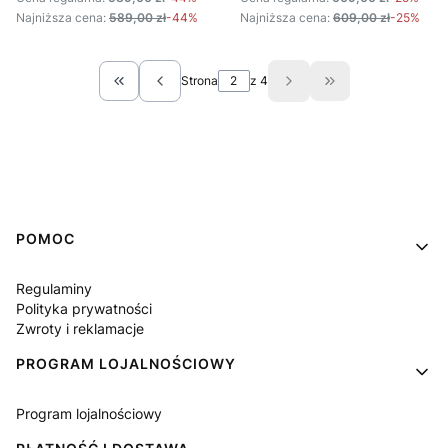
Najniższa cena:
589,00 zł
-44%
Najniższa cena:
609,00 zł
-25%
Strona
z 4
Wróć do pierwszej strony z produktami
Przejdź do ostatn
Linki w stopce
POMOC
Regulaminy
Polityka prywatności
Zwroty i reklamacje
PROGRAM LOJALNOŚCIOWY
Program lojalnościowy