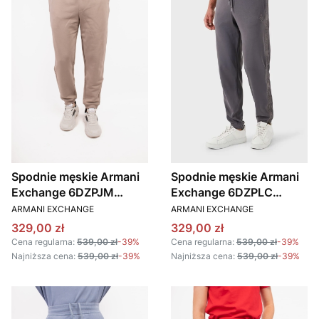
Spodnie męskie Armani
Spodnie męskie Armani
Exchange 6DZPJM
Exchange 6DZPLC
PRODUCENT
PRODUCENT
ZJADZ brązowy
ZJNNZ szary
ARMANI EXCHANGE
ARMANI EXCHANGE
Cena promocyjna
Cena promocyjna
329,00 zł
329,00 zł
Cena regularna:
539,00 zł
-39%
Cena regularna:
539,00 zł
-39%
Najniższa cena:
539,00 zł
-39%
Najniższa cena:
539,00 zł
-39%