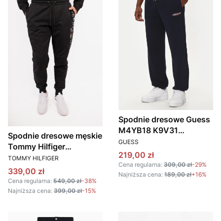
Spodnie dresowe Guess
M4YB18 K9V31
Spodnie dresowe męskie
PRODUCENT
granatowy
GUESS
Tommy Hilfiger
Cena promocyjna
219,00 zł
PRODUCENT
MW0MW08388 czarny
TOMMY HILFIGER
Cena regularna:
309,00 zł
-29%
Cena promocyjna
339,00 zł
Najniższa cena:
189,00 zł
+16%
Cena regularna:
549,00 zł
-38%
Najniższa cena:
399,00 zł
-15%