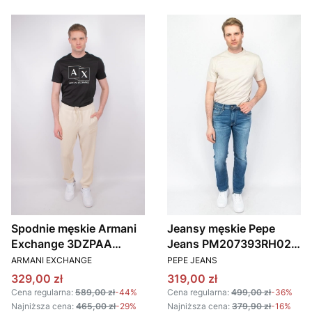
Spodnie męskie Armani
Jeansy męskie Pepe
Exchange 3DZPAA
Jeans PM207393RH02
PRODUCENT
PRODUCENT
ZJUBZ kremowy
niebieski
ARMANI EXCHANGE
PEPE JEANS
Cena promocyjna
Cena promocyjna
329,00 zł
319,00 zł
Cena regularna:
589,00 zł
-44%
Cena regularna:
499,00 zł
-36%
Najniższa cena:
465,00 zł
-29%
Najniższa cena:
379,90 zł
-16%