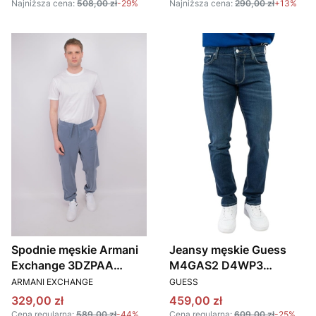
Najniższa cena:
508,00 zł
-29%
Najniższa cena:
290,00 zł
+13%
Spodnie męskie Armani
Jeansy męskie Guess
Exchange 3DZPAA
M4GAS2 D4WP3
PRODUCENT
PRODUCENT
ZJUBZ niebieski
granatowy
ARMANI EXCHANGE
GUESS
Cena promocyjna
Cena promocyjna
329,00 zł
459,00 zł
Cena regularna:
589,00 zł
-44%
Cena regularna:
609,00 zł
-25%