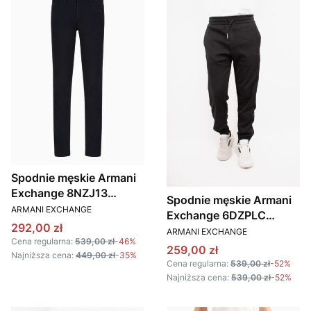
Spodnie męskie Armani
Exchange 8NZJ13
Spodnie męskie Armani
PRODUCENT
ZN1RZ granatowy
ARMANI EXCHANGE
Exchange 6DZPLC
Cena promocyjna
292,00 zł
PRODUCENT
ZJNNZ czarny
ARMANI EXCHANGE
Cena regularna:
539,00 zł
-46%
Cena promocyjna
259,00 zł
Najniższa cena:
449,00 zł
-35%
Cena regularna:
539,00 zł
-52%
Najniższa cena:
539,00 zł
-52%