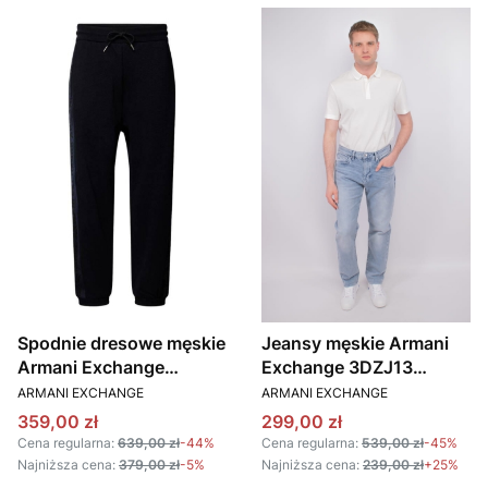
Spodnie dresowe męskie
Jeansy męskie Armani
Armani Exchange
Exchange 3DZJ13
PRODUCENT
PRODUCENT
3DZPLA ZJLGZ
Z1TTZ niebieski
ARMANI EXCHANGE
ARMANI EXCHANGE
granatowy
Cena promocyjna
Cena promocyjna
359,00 zł
299,00 zł
Cena regularna:
639,00 zł
-44%
Cena regularna:
539,00 zł
-45%
Najniższa cena:
379,00 zł
-5%
Najniższa cena:
239,00 zł
+25%