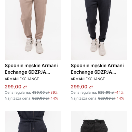
Spodnie męskie Armani
Spodnie męskie Armani
Exchange 6DZPJA
Exchange 6DZPJA
PRODUCENT
PRODUCENT
ZJNKZ beżowy
ZJNKZ granatowy
ARMANI EXCHANGE
ARMANI EXCHANGE
Cena promocyjna
Cena promocyjna
299,00 zł
299,00 zł
Cena regularna:
489,00 zł
-39%
Cena regularna:
529,99 zł
-44%
Najniższa cena:
529,99 zł
-44%
Najniższa cena:
529,99 zł
-44%