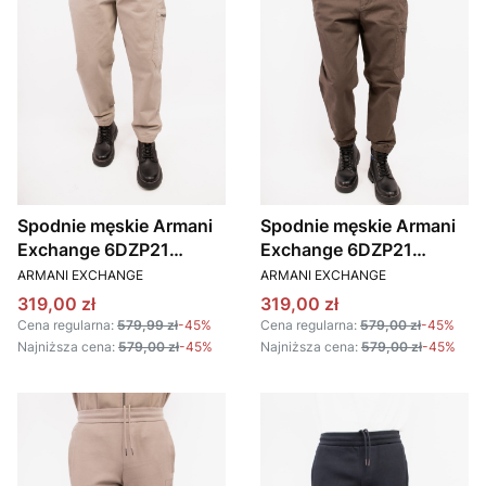
Spodnie męskie Armani
Spodnie męskie Armani
Exchange 6DZP21
Exchange 6DZP21
PRODUCENT
PRODUCENT
ZN5AZ beżowy
ZN5AZ oliwkowy
ARMANI EXCHANGE
ARMANI EXCHANGE
Cena promocyjna
Cena promocyjna
319,00 zł
319,00 zł
Cena regularna:
579,99 zł
-45%
Cena regularna:
579,00 zł
-45%
Najniższa cena:
579,00 zł
-45%
Najniższa cena:
579,00 zł
-45%