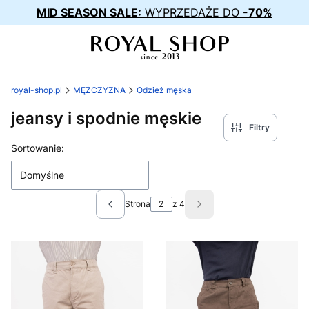
MID SEASON SALE:
WYPRZEDAŻE DO
-70%
royal-shop.pl
MĘŻCZYZNA
Odzież męska
jeansy i spodnie męskie
Filtry
Lista produktów
Sortowanie:
Domyślne
Strona
z 4
Poprzednie produkty
Następne produkty