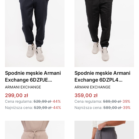
Spodnie męskie Armani
Spodnie męskie Armani
Exchange 6DZPJE
Exchange 6DZPL4
PRODUCENT
PRODUCENT
ZJ4XZ granatowy
ZN5WZ czarny
ARMANI EXCHANGE
ARMANI EXCHANGE
Cena promocyjna
Cena promocyjna
299,00 zł
359,00 zł
Cena regularna:
529,99 zł
-44%
Cena regularna:
589,00 zł
-39%
Najniższa cena:
529,99 zł
-44%
Najniższa cena:
589,00 zł
-39%