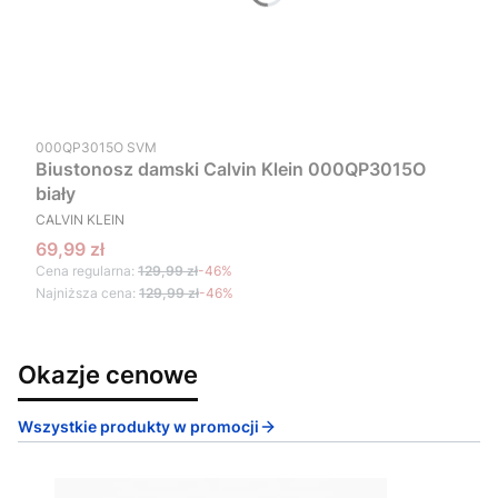
Kod produktu
000QP3015O SVM
Biustonosz damski Calvin Klein 000QP3015O
biały
PRODUCENT
CALVIN KLEIN
Cena promocyjna
69,99 zł
Cena regularna:
129,99 zł
-46%
Najniższa cena:
129,99 zł
-46%
Okazje cenowe
Wszystkie produkty w promocji