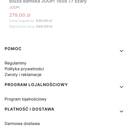
Bluza damska JOOP! 1658 77 szary
PRODUCENT
JOOP!
Cena promocyjna
279,00 zł
Cena regularna:
529,90 zł
Najniższa cena:
349,00 zł
Linki w stopce
POMOC
Regulaminy
Polityka prywatności
Zwroty i reklamacje
PROGRAM LOJALNOŚCIOWY
Program lojalnościowy
PŁATNOŚĆ I DOSTAWA
Darmowa dostawa