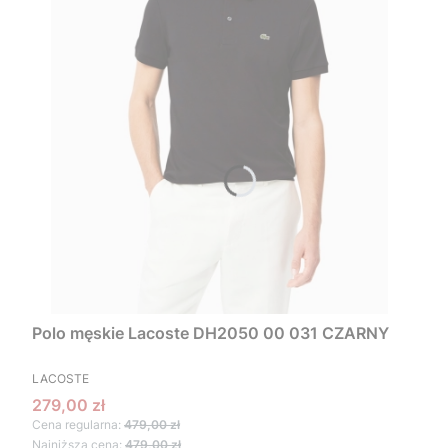
Polo męskie Lacoste DH2050 00 031 CZARNY
PRODUCENT
LACOSTE
Cena promocyjna
279,00 zł
Cena regularna:
479,00 zł
Najniższa cena:
479,00 zł