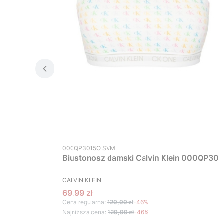
Kod produktu
000QP3015O SVM
Biustonosz damski Calvin Klein 000QP30
PRODUCENT
CALVIN KLEIN
Cena promocyjna
69,99 zł
Cena regularna:
129,99 zł
-46%
Najniższa cena:
129,99 zł
-46%