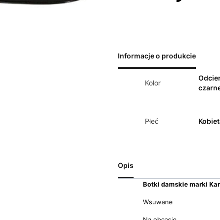
Informacje o produkcie
Odcie
Kolor
czarn
Płeć
Kobiet
Opis
Botki d
amskie marki Kar
Wsuwane
Na obcasie