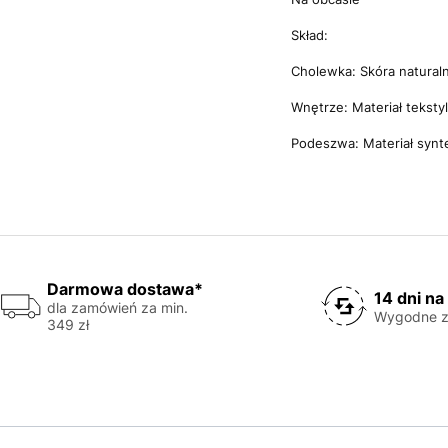
Skład:
Cholewka: Skóra natural
Wnętrze: Materiał teksty
Podeszwa: Materiał synt
Darmowa dostawa*
14 dni na
dla zamówień za min.
Wygodne z
349 zł