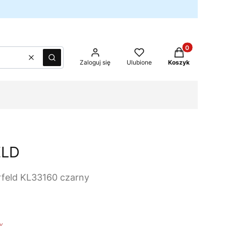
Produkty w kos
Wyczyść
Szukaj
Zaloguj się
Ulubione
Koszyk
ELD
rfeld KL33160 czarny
%