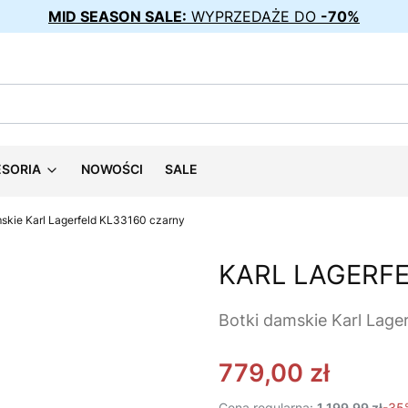
MID SEASON SALE:
WYPRZEDAŻE DO
-70%
ESORIA
NOWOŚCI
SALE
skie Karl Lagerfeld KL33160 czarny
KARL LAGERF
Botki damskie Karl Lage
779,00 zł
Cena regularna:
1 199,99 zł
-35