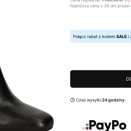
Najniższa cena z 30 dni przed 
Połącz rabat z kodem
SALE
i 
D
Czas wysyłki:
24 godziny