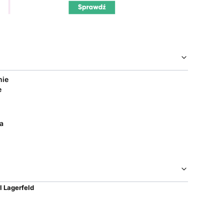
nie
e
a
l Lagerfeld