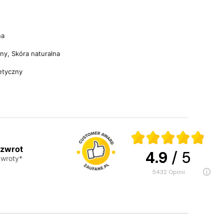
na
lny, Skóra naturalna
etyczny
 zwrot
4.9
/ 5
wroty*
5432
opinii