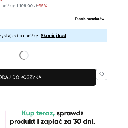
obniżką:
1 199,00 zł
-35%
Tabela rozmiarów
Skopiuj kod
zyskaj extra obniżkę
ODAJ DO KOSZYKA