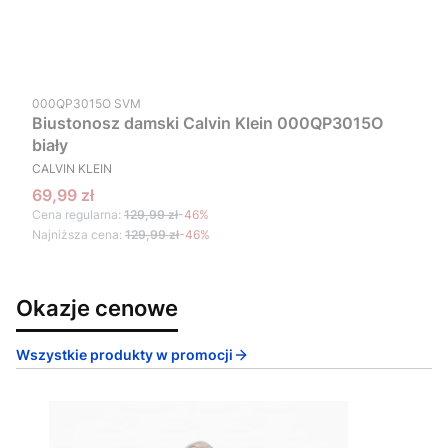
Kod produktu
000QP3015O SVM
Biustonosz damski Calvin Klein 000QP3015O
biały
PRODUCENT
CALVIN KLEIN
Cena promocyjna
69,99 zł
Cena regularna:
129,99 zł
-46%
Najniższa cena:
129,99 zł
-46%
Okazje cenowe
Wszystkie produkty w promocji