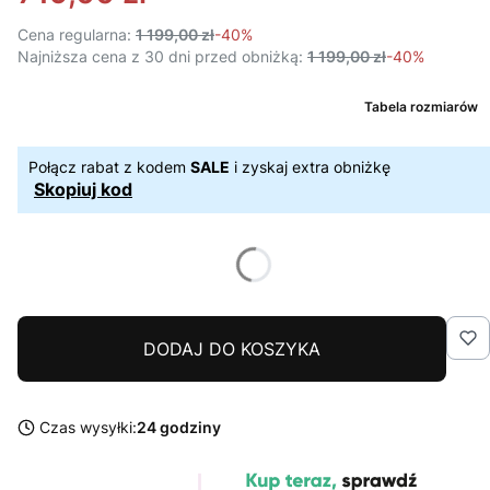
Cena regularna:
1 199,00 zł
-40%
Najniższa cena z 30 dni przed obniżką:
1 199,00 zł
-40%
Tabela rozmiarów
Połącz rabat z kodem
SALE
i zyskaj extra obniżkę
Skopiuj kod
DODAJ DO KOSZYKA
Czas wysyłki:
24 godziny