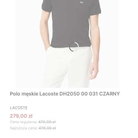
Polo męskie Lacoste DH2050 00 031 CZARNY
PRODUCENT
LACOSTE
Cena promocyjna
279,00 zł
Cena regularna:
479,00 zł
Najniższa cena:
479,00 zł