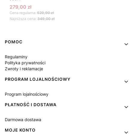
Cena promocyjna
279,00 zł
Cena regularna:
529,90 zł
Najniższa cena:
349,00 zł
Linki w stopce
POMOC
Regulaminy
Polityka prywatności
Zwroty i reklamacje
PROGRAM LOJALNOŚCIOWY
Program lojalnościowy
PŁATNOŚĆ I DOSTAWA
Darmowa dostawa
MOJE KONTO