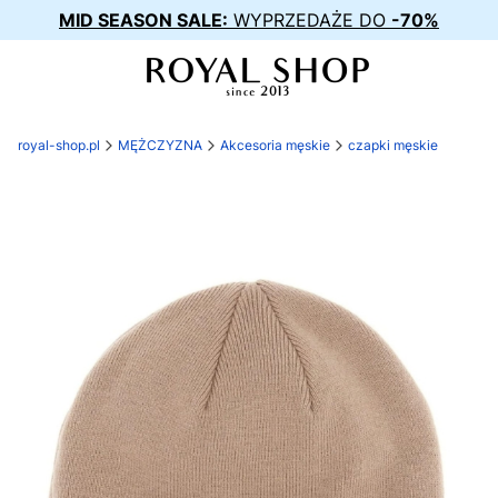
MID SEASON SALE:
WYPRZEDAŻE DO
-70%
royal-shop.pl
MĘŻCZYZNA
Akcesoria męskie
czapki męskie