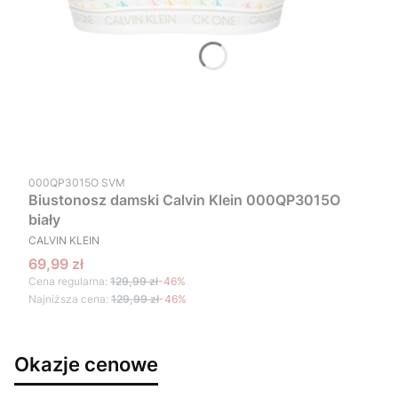
Kod produktu
000QP3015O SVM
Biustonosz damski Calvin Klein 000QP3015O
biały
PRODUCENT
CALVIN KLEIN
Cena promocyjna
69,99 zł
Cena regularna:
129,99 zł
-46%
Najniższa cena:
129,99 zł
-46%
Okazje cenowe