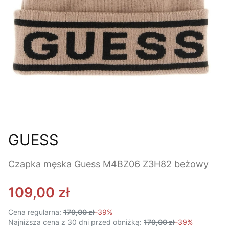
GUESS
Czapka męska Guess M4BZ06 Z3H82 beżowy
109,00 zł
Cena regularna:
179,00 zł
-39%
Najniższa cena z 30 dni przed obniżką:
179,00 zł
-39%