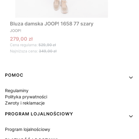
Bluza damska JOOP! 1658 77 szary
PRODUCENT
JOOP!
Cena promocyjna
279,00 zł
Cena regularna:
529,90 zł
Najniższa cena:
349,00 zł
Linki w stopce
POMOC
Regulaminy
Polityka prywatności
Zwroty i reklamacje
PROGRAM LOJALNOŚCIOWY
Program lojalnościowy