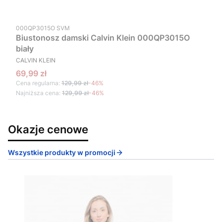
Kod produktu
000QP3015O SVM
Biustonosz damski Calvin Klein 000QP3015O
biały
PRODUCENT
CALVIN KLEIN
Cena promocyjna
69,99 zł
Cena regularna:
129,99 zł
-46%
Najniższa cena:
129,99 zł
-46%
Okazje cenowe
Wszystkie produkty w promocji