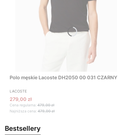
Polo męskie Lacoste DH2050 00 031 CZARNY
PRODUCENT
LACOSTE
Cena promocyjna
279,00 zł
Cena regularna:
479,00 zł
Najniższa cena:
479,00 zł
Bestsellery