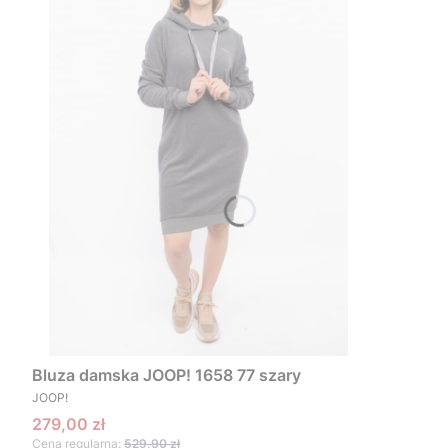
Bluza damska JOOP! 1658 77 szary
PRODUCENT
JOOP!
Cena promocyjna
279,00 zł
Cena regularna:
529,90 zł