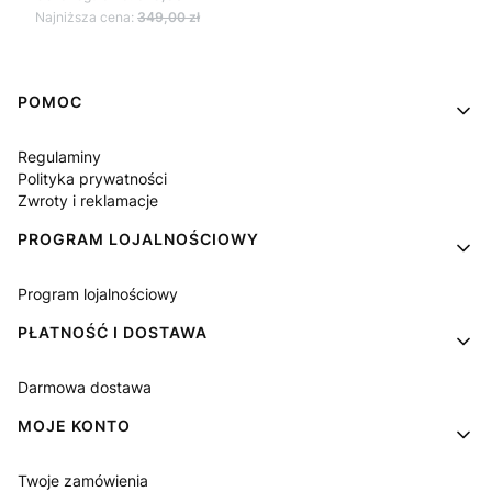
Najniższa cena:
349,00 zł
Linki w stopce
POMOC
Regulaminy
Polityka prywatności
Zwroty i reklamacje
PROGRAM LOJALNOŚCIOWY
Program lojalnościowy
PŁATNOŚĆ I DOSTAWA
Darmowa dostawa
MOJE KONTO
Twoje zamówienia