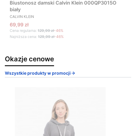
Biustonosz damski Calvin Klein 000QP3015O
biały
PRODUCENT
CALVIN KLEIN
Cena promocyjna
69,99 zł
Cena regularna:
129,99 zł
-46%
Najniższa cena:
129,99 zł
-46%
Okazje cenowe
Wszystkie produkty w promocji