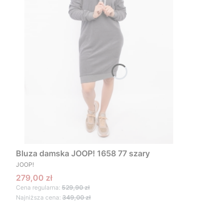
Bluza damska JOOP! 1658 77 szary
PRODUCENT
JOOP!
Cena promocyjna
279,00 zł
Cena regularna:
529,90 zł
Najniższa cena:
349,00 zł