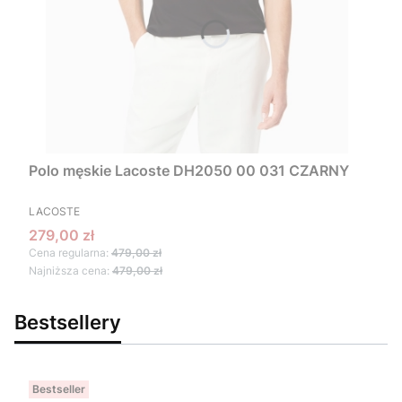
Polo męskie Lacoste DH2050 00 031 CZARNY
PRODUCENT
LACOSTE
Cena promocyjna
279,00 zł
Cena regularna:
479,00 zł
Najniższa cena:
479,00 zł
Bestsellery
Bestseller